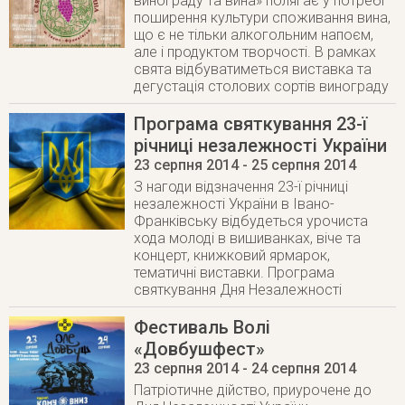
винограду та вина» полягає у потребі
поширення культури споживання вина,
що є не тільки алкогольним напоєм,
але і продуктом творчості. В рамках
свята відбуватиметься виставка та
дегустація столових сортів винограду
Програма святкування 23-ї
річниці незалежності України
23 серпня 2014
- 25 серпня 2014
З нагоди відзначення 23-ї річниці
незалежності України в Івано-
Франківську відбудеться урочиста
хода молоді в вишиванках, віче та
концерт, книжковий ярмарок,
тематичні виставки. Програма
святкування Дня Незалежності
Фестиваль Волі
«Довбушфест»
23 серпня 2014
- 24 серпня 2014
Патріотичне дійство, приурочене до