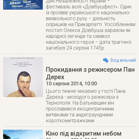
Дня Незалежності України –
фестиваль волі «Довбушфест». Один
із проявів українського національно-
визвольного руху – діяльність
опришків на Прикарпатті. Уособленням
постаті Олекси Довбуша заразом як
народної легенди та символ
національного героя – дата трагічної
загибелі 24 серпня 1745р
Вхід вільний
Прокидання з режисером Пан
Дерех
10 серпня 2014
, 10:00
Цього тижня чекаємо у гості Пана
Дереха - молодого режисера з
Тернополя. На Батьківщині він
прославився ексцентричними
витівками та андеграундними
короткометражками
Кіно під відкритим небом