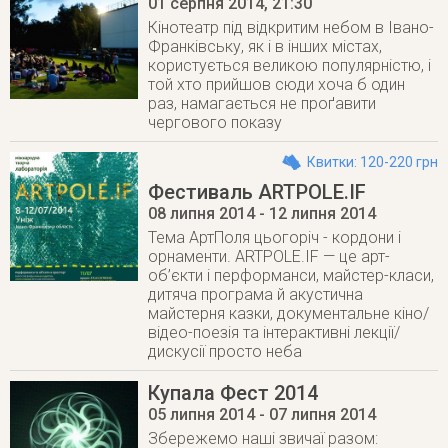
01 серпня 2014
, 21:30
Кінотеатр під відкритим небом в Івано-
Франківську, як і в інших містах,
користується великою популярністю, і
той хто прийшов сюди хоча б один
раз, намагається не проґавити
чергового показу
Квитки: 120-220 грн
Фестиваль ARTPOLE.IF
08 липня 2014
- 12 липня 2014
Тема АртПоля цьогоріч - кордони і
орнаменти. ARTPOLE.IF — це арт-
об’єкти і перформанси, майстер-класи,
дитяча програма й акустична
майстерня казки, документальне кіно/
відео-поезія та інтерактивні лекції/
дискусії просто неба
Купала Фест 2014
05 липня 2014
- 07 липня 2014
Збережемо наші звичаї разом: