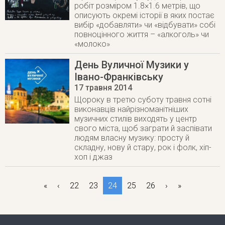
робіт розміром 1.8×1.6 метрів, що
описують окремі історії в яких постає
вибір «добавляти» чи «відбувати» собі
повноцінного життя – «алкоголь» чи
«молоко»
День Вуличної Музики у
Івано-Франківську
17 травня 2014
Щороку в третю суботу травня сотні
виконавців найрізноманітніших
музичних стилів виходять у центр
свого міста, щоб заграти й заспівати
людям власну музику: просту й
складну, нову й стару, рок і фолк, хіп-
хоп і джаз
«
‹
22
23
24
25
26
›
»