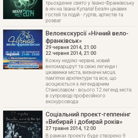
трьохденне свято у Івано-Франківську
в ніч на Івана Купала! Безліч цікавих
гостей та подій - гуртів, артистів та
розваг
Велоекскурсії «Нічний вело-
франківськ»
29 червня 2014, 21:00
22 червня 2014
, 21:00
Кожну неділю червня, новий
веломаршрут та свіжі легенди і
цікавинки міста, визначні місця,
пам'ятки архітектури та все, що
асоціюється з легендарним
Станіславом - всього 12 легенд міста
в супроводі професійного
екскурсовода
Соціальний проект-геппенінг
«Вибирай і добирай років»
27 травня 2014
, 12:00
В рамках проекту буде створено 9