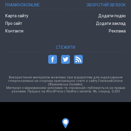
FRANKIVSKONLINE
ЗВОРОТНІЙ ЗВ’ЯЗОК
Карта сайту
Додати подію
Про сайт
Додати заклад
Контакти
Реклама
СТЕЖИТИ
Використання матеріалів можливе при відкритому для індексування
гіперпосиланні на сторінку оригінальної статті з сайту FrankivskOnline
(Франківськ Онлайн).
Матеріал з маркуванням «реклама» та «промоція» публікується на правах
реклами. Працює на
WordPress
|
Увійти
| запитів: 86, секунд: 0,253