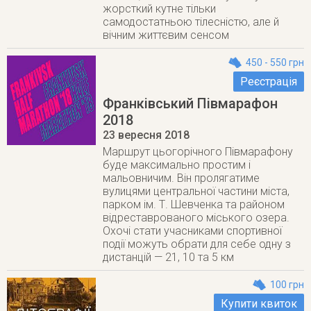
жорсткий кутне тільки
самодостатньою тілесністю, але й
вічним життєвим сенсом
450 - 550 грн
Реєстрація
Франківський Півмарафон
2018
23 вересня 2018
Маршрут цьогорічного Півмарафону
буде максимально простим і
мальовничим. Він пролягатиме
вулицями центральної частини міста,
парком ім. Т. Шевченка та районом
відреставрованого міського озера.
Охочі стати учасниками спортивної
події можуть обрати для себе одну з
дистанцій — 21, 10 та 5 км
100 грн
Купити квиток