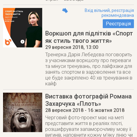
Вхід вільний, реєстрація
рекомендована
Реєстрація
Воркшоп для підлітків «Спорт
як стиль твого життя»
29 вересня 2018
, 13:00
Тренерка Дарія Лебедєва поговорить
з учасниками воркшопу про переваги
та мінуси тренувань, про лайфхаки для
занять спортом в задоволення та все
це буде закріплено 40 хв тренування в
кайф
Виставка фотографій Романа
Захарчука «Плоть»
28 вересня 2018
- 16 жовтня 2018
Черговий фото-проект має на меті
представити життя в реаліях плоті,
розшифрувати запаморочливу мову її
вигинів, наповнити кожну м’яку лінію чи