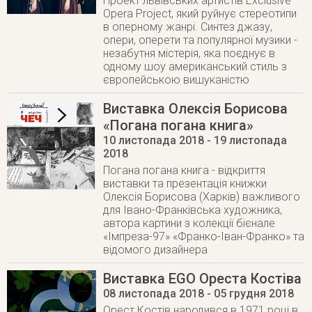
Проект львівських артистів Exclusive
Opera Project, який руйнує стереотипи
в оперному жанрі. Синтез джазу,
опери, оперети та популярної музики -
незабутня містерія, яка поєднує в
одному шоу американський стиль з
європейською вишуканістю
Виставка Олексія Борисова
«Погана погана книга»
10 листопада 2018
- 19 листопада
2018
Погана погана книга - відкриття
виставки та презентація книжки
Олексія Борисова (Харків) важливого
для Івано-Франківська художника,
автора картини з колекції бієнале
«Імпреза-97» «Франко-Іван-Франко» та
відомого дизайнера
Виставка EGO Ореста Костіва
08 листопада 2018
- 05 грудня 2018
Орест Костів народився в 1971 році в