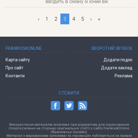
вводить в оману їх юний вік
‹
1
2
3
4
5
›
»
FRANKIVSKONLINE
ЗВОРОТНІЙ ЗВ’ЯЗОК
Карта сайту
Додати подію
Про сайт
Додати заклад
Контакти
Реклама
СТЕЖИТИ
Використання матеріалів можливе при відкритому для індексування
гіперпосиланні на сторінку оригінальної статті з сайту FrankivskOnline
(Франківськ Онлайн).
Матеріал з маркуванням «реклама» та «промоція» публікується на правах