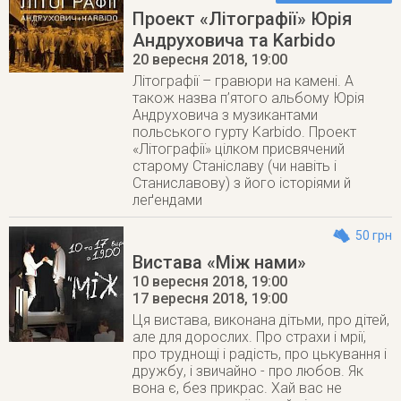
Проект «Літографії» Юрія
Андруховича та Karbido
20 вересня 2018
, 19:00
Літографії – гравюри на камені. А
також назва п’ятого альбому Юрія
Андруховича з музикантами
польського гурту Karbido. Проект
«Літографії» цілком присвячений
старому Станіславу (чи навіть і
Станиславову) з його історіями й
леґендами
50 грн
Вистава «Між нами»
10 вересня 2018, 19:00
17 вересня 2018
, 19:00
Ця вистава, виконана дітьми, про дітей,
але для дорослих. Про страхи і мрії,
про труднощі і радість, про цькування і
дружбу, і звичайно - про любов. Як
вона є, без прикрас. Хай вас не