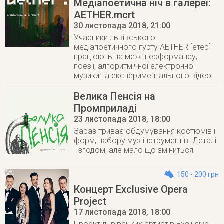
Медіапоетична ніч в галереї:
AETHER.mcrt
30 листопада 2018
, 21:00
Учасники львівського
медіапоeтичного гурту AETHER [етер]
працюють на межі перформансу,
поезії, алгоритмічної електронної
музики та експериментального відео
Велика Пенсія на
Промприладі
23 листопада 2018
, 18:00
Зараз триває обдумування костюмів і
форм, набору муз інструментів. Деталі
- згодом, але мало що зміниться
150 - 200 грн
Концерт Exclusive Opera
Project
17 листопада 2018
, 18:00