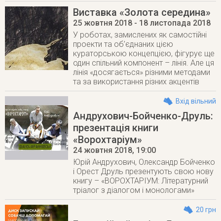
Виставка «Золота середина»
25 жовтня 2018
- 18 листопада 2018
У роботах, замислених як самостійні
проекти та об’єднаних цією
кураторською концепцією, фігурує ще
один спільний компонент – лінія. Але ця
лінія «досягається» різними методами
та за використання різних акцентів
Вхід вільний
Андрухович-Бойченко-Друль:
презентація книги
«Ворохтаріум»
24 жовтня 2018
, 19:00
Юрій Андрухович, Олександр Бойченко
і Орест Друль презентують свою нову
книгу – «ВОРОХТАРІУМ: Літературний
тріалог з діалогом і монологами»
20 грн