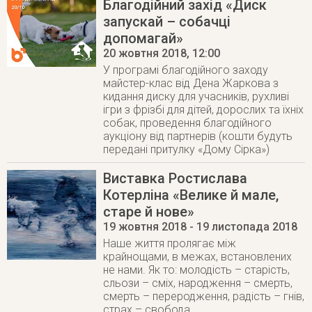
Благодійний захід «Диск
запускай – собачці
допомагай»
20 жовтня 2018
, 12:00
У програмі благодійного заходу
майстер-клас від Дена Жаркова з
кидання диску для учасників, рухливі
ігри з фрізбі для дітей, дорослих та їхніх
собак, проведення благодійного
аукціону від партнерів (кошти будуть
передані притулку «Дому Сірка»)
Виставка Ростислава
Котерліна «Велике й мале,
старе й нове»
19 жовтня 2018
- 19 листопада 2018
Наше життя пролягає між
крайнощами, в межах, встановлених
не нами. Як то: молодість – старість,
сльози – сміх, народження – смерть,
смерть – переродження, радість – гнів,
страх – свобода