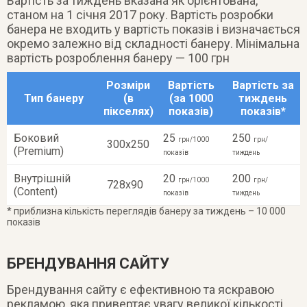
Вартість за тиждень вказана як орієнтована,
станом на 1 січня 2017 року. Вартість розробки
банера не входить у вартість показів і визначається
окремо залежно від складності банеру. Мінімальна
вартість розроблення банеру — 100 грн
Розміри
Вартість
Вартість за
Тип банеру
(в
(за 1000
тиждень
пікселях)
показів)
показів*
Боковий
25
250
грн/1000
грн/
300х250
(Premium)
показів
тиждень
Внутрішній
20
200
грн/1000
грн/
728х90
(Content)
показів
тиждень
* приблизна кількість переглядів банеру за тиждень – 10 000
показів
БРЕНДУВАННЯ САЙТУ
Брендування сайту є ефективною та яскравою
рекламою, яка привертає увагу великої кількості