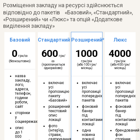
Розміщення закладу на ресурсі здійснюється
відповідно до пакетів «Базовий», «Стандартний»,
«Розширений» чи «Люкс» та опцій «Додаткове
виділення закладу»
Базовий
Стандартний
Розширений*
Люкс
0
600
1000
4000
грн/∞
грн/
(безкоштовно)
∞
грн/рік
грн/рік
(проплачується
(або 100 грн/
(або 400 грн/
одноразово)
місяць)
місяць)
назва
закладу,
включає
включає
включає
лого,
усі
усі
усі
адреса,
пропозицію
пропозиції
пропозиції
телефон,
пакету
попередніх
попередніх
години
«Базовий»
пакетів
пакетів
роботи,
сайт
розширений
фоновий
фоновий
текстовий
банер
банер
сторінки
опис
під
під
у
локації
контактами
контактами
соцмережах
локації
локації
фото
опис
(інтер’єр,
одна
брендований
до 1
страви,
новина
фон
000
святкування
локації
сторінки;