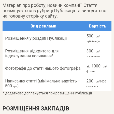
Матеріал про роботу, новини компанії. Стаття
розміщується в рубриці Публікації та виводиться
на головну сторінку сайту.
Вид реклами
Вартість
500
грн/
Розміщення у розділі Публікації
публікація
Розміщення відкритого для
300
грн/
індексування посилання*
посилання
1000
від
грн/
Фотографії до статті нашого фотографа
фотозвіт
Написання статті (мінімальна вартість –
200
грн/1000
500
)
грн
символів
* додатково доплачується при розміщенні публікації
РОЗМІЩЕННЯ ЗАКЛАДІВ