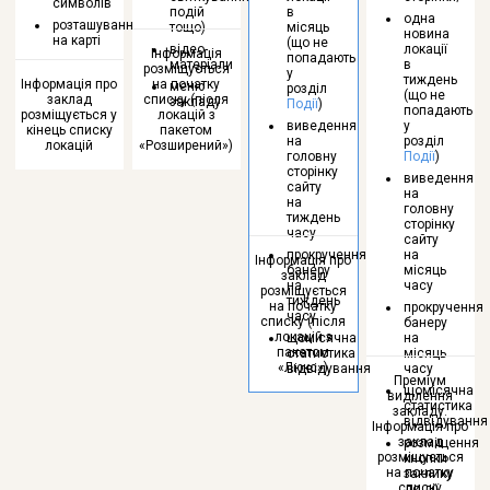
символів
подій
в
одна
розташування
тощо)
місяць
новина
на карті
(що не
відео-
локації
Інформація
попадають
матеріали
в
розміщується
у
тиждень
Інформація про
на початку
меню
розділ
(що не
заклад
списку (після
закладу
Події
)
попадають
розміщується у
локацій з
виведення
у
кінець списку
пакетом
на
розділ
локацій
«Розширений»)
головну
Події
)
сторінку
виведення
сайту
на
на
головну
тиждень
сторінку
часу
сайту
прокручення
на
Інформація про
банеру
місяць
заклад
на
часу
розміщується
тиждень
на початку
прокручення
часу
списку (після
банеру
локацій з
щомісячна
на
пакетом
статистика
місяць
«Люкс»)
відвідування
часу
Преміум
щомісячна
виділення
статистика
закладу.
відвідування
Інформація про
заклад
розміщення
розміщується
кнопки
на початку
заклику
списку
до дії