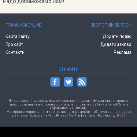
Радо допоможемо Вам!
FRANKIVSKONLINE
ЗВОРОТНІЙ ЗВ’ЯЗОК
Карта сайту
Додати подію
Про сайт
Додати заклад
Контакти
Реклама
СТЕЖИТИ
Використання матеріалів можливе при відкритому для індексування
гіперпосиланні на сторінку оригінальної статті з сайту FrankivskOnline
(Франківськ Онлайн).
Матеріал з маркуванням «реклама» та «промоція» публікується на правах
реклами. Працює на
WordPress
|
Увійти
| запитів: 46, секунд: 0,081