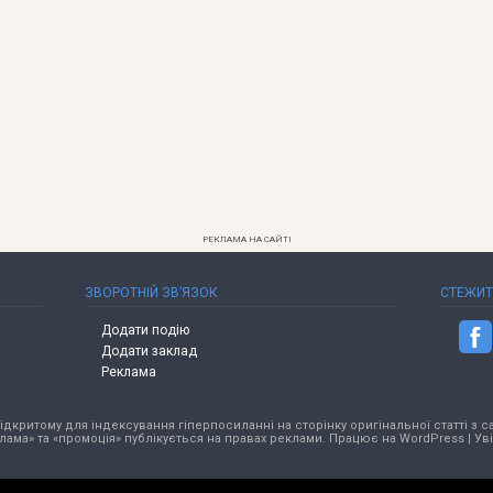
РЕКЛАМА НА САЙТІ
ЗВОРОТНІЙ ЗВ’ЯЗОК
СТЕЖИ
Додати подію
Додати заклад
Реклама
критому для індексування гіперпосиланні на сторінку оригінальної статті з са
лама» та «промоція» публікується на правах реклами. Працює на
WordPress
|
Ув