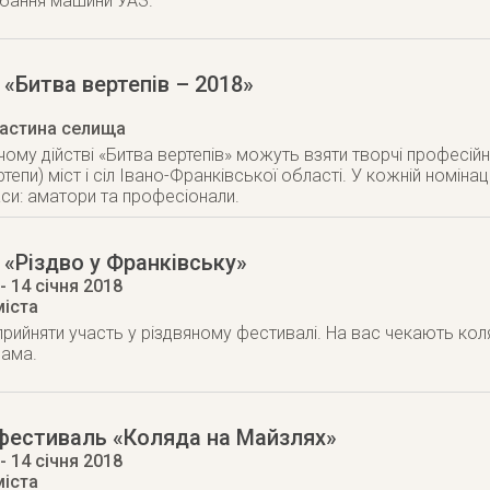
дбання машини УАЗ.
«Битва вертепів – 2018»
частина селища
чому дійстві «Битва вертепів» можуть взяти творчі професійн
тепи) міст і сіл Івано-Франківської області. У кожній номінації 
си: аматори та професіонали.
«Різдво у Франківську»
- 14 січня 2018
міста
ийняти участь у різдвяному фестивалі. На вас чекають коля
рама.
 фестиваль «Коляда на Майзлях»
- 14 січня 2018
міста