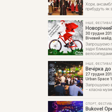
Хори, ансамбл
прибудуть як з
ІНШЕ
,
ФЕСТИВАЛ
Новорічни
30 грудня 20
Вічевий майд
Запрошуємо пр
задні блималк
велосипедами,
ІНШЕ
,
ФЕСТИВАЛ
Вечірка до
27 грудня 20
Urban Space 
Запрошуємо ва
– класна музи
СПОРТ
,
ФЕСТИВ
Bukovel Op