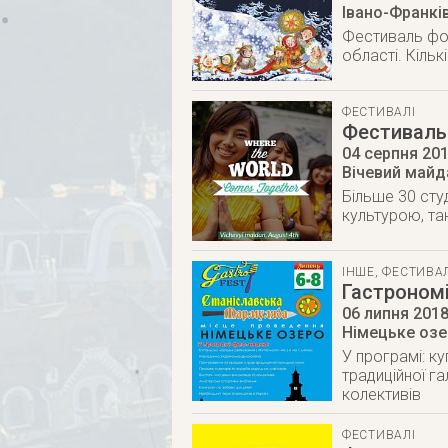
Івано-Франкі
Фестиваль фол
області. Кіль
ФЕСТИВАЛІ
Фестиваль 
04 серпня 20
Вічевий майд
Більше 30 сту
культурою, та
ІНШЕ
,
ФЕСТИВАЛ
Гастроном
06 липня 201
Німецьке оз
У програмі: к
традиційної га
колективів
ФЕСТИВАЛІ