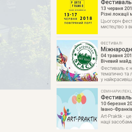
Фестиваль 
13 червня 20
Різні локації 
Цьогоріч фест
мистецтво з в
ФЕСТИВАЛІ
Міжнародни
04 травня 20
Вічевий майд
Фестиваль є н
тематично та 
у найкрасивіш
СЕМІНАРИ/ЛЕКЦ
Фестиваль 
10 березня 2
Івано-Франкі
Аrt-Praktik - 
нації засобам