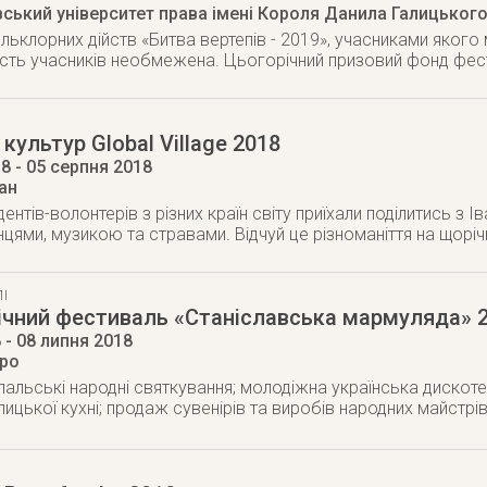
вський університет права імені Короля Данила Галицьког
ьклорних дійств «Битва вертепів - 2019», учасниками якого м
кість учасників необмежена. Цьогорічний призовий фонд фе
культур Global Village 2018
18
- 05 серпня 2018
ан
дентів-волонтерів з різних країн світу приїхали поділитись з
нцями, музикою та стравами. Відчуй це різноманіття на щоріч
І
ічний фестиваль «Станіславська мармуляда» 
8
- 08 липня 2018
еро
упальські народні святкування; молодіжна українська дискот
лицької кухні; продаж сувенірів та виробів народних майстрі