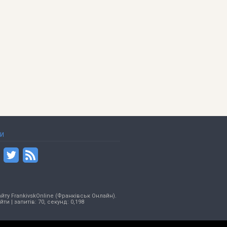
ТИ
йту FrankivskOnline (Франківськ Онлайн).
ійти
| запитів: 70, секунд: 0,198