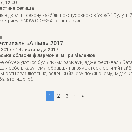
17
, 12:00
частина селища
 відкриття сезону найбільшою тусовкою в Україні! Будуть Z-
 Екстриму, SNOW.ODESSA та інші друзі.
І
естиваль «Аніма» 2017
 2017
- 19 листопада 2017
вська обласна філармонія ім. Іри Маланюк
 не обмежуються будь якими рамками, адже фестиваль бага
для себе цікаву тему, обравши напрямок і сектор, який найбі
ності і зваблювання; ведення бізнесу по-жіночому; імідж, кр
багато іншого).
1
2
3
›
»