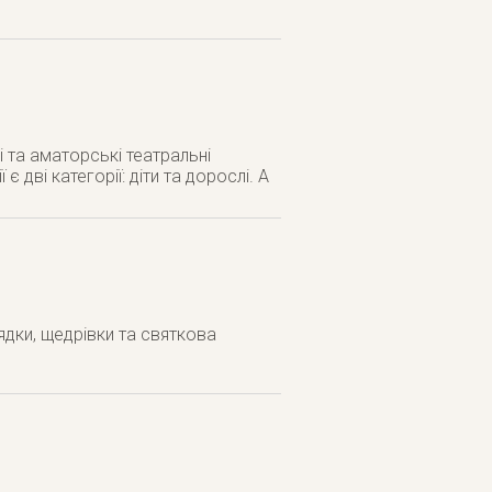
і та аматорські театральні
є дві категорії: діти та дорослі. А
дки, щедрівки та святкова