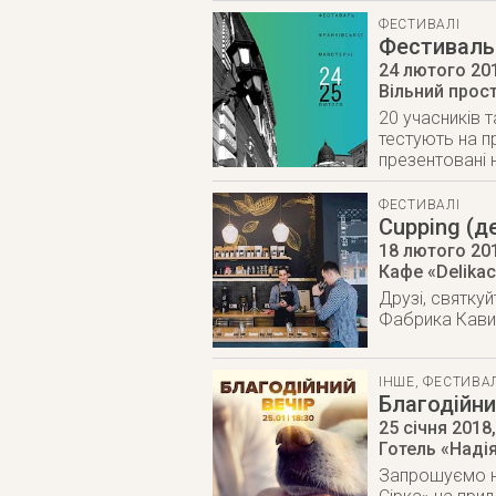
ФЕСТИВАЛІ
Фестиваль 
24 лютого 20
Вільний прос
20 учасників 
тестують на пр
презентовані 
ФЕСТИВАЛІ
Cupping (д
18 лютого 20
Кафе «Delikac
Друзі, святку
Фабрика Кави 
ІНШЕ
,
ФЕСТИВАЛ
Благодійни
25 січня 2018
Готель «Наді
Запрошуємо на