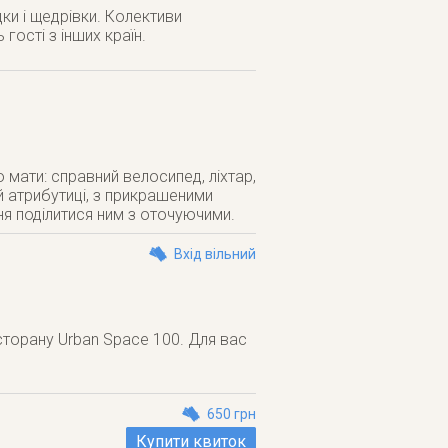
ки і щедрівки. Колективи
 гості з інших країн.
мати: справний велосипед, ліхтар,
й атрибутиці, з прикрашеними
ня поділитися ним з оточуючими.
Вхід вільний
торану Urban Space 100. Для вас
650 грн
Купити квиток