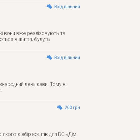
Вхід вільний
які вони вже реалізовують та
юються в життя, будуть
Вхід вільний
жнародний день кави. Тому в
т.
200 грн
 якого є збір коштів для БО «Дім