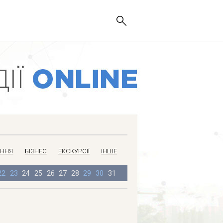
АННЯ
БІЗНЕС
ЕКСКУРСІЇ
ІНШЕ
22
23
24
25
26
27
28
29
30
31