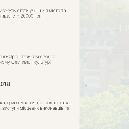
о
ожуть стати учні шкіл міста та
стивалю – 20000 грн
 Івано-Франківськом своєю
ному фестивалі культур!
2018
ека; приготування та продаж страв
в; виступи місцевих виконавців та