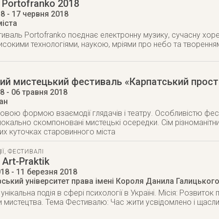
Portofranko 2018
18
- 17 червня 2018
міста
иваль Portofranko поєднає електронну музику, сучасну хоре
исокими технологіями, наукою, мріями про небо та творенн
й мистецький фестиваль «Карпатський простір
18
- 06 травня 2018
ан
овою формою взаємодії глядачів і театру. Особливістю фес
локально скомпоновані мистецькі осередки. Сім різноманіт
их куточках старовинного міста
ІЇ
,
ФЕСТИВАЛІ
Аrt-Praktik
018
- 11 березня 2018
вський університет права імені Короля Данила Галицьког
це унікальна подія в сфері психології в Україні. Місія: Розвито
и мистецтва. Тема Фестивалю: Час жити усвідомлено і щасл