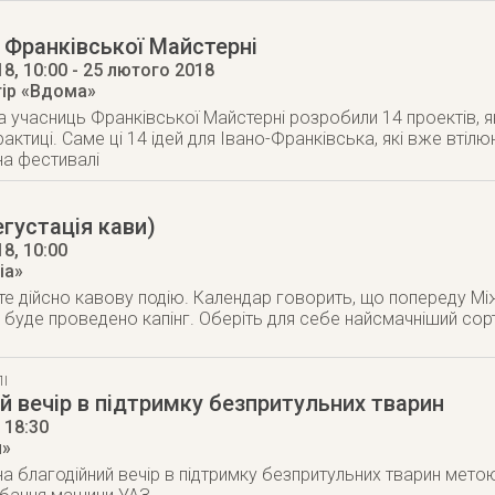
Франківської Майстерні
18
, 10:00
- 25 лютого 2018
тір «Вдома»
та учасниць Франківської Майстерні розробили 14 проектів, 
актиці. Саме ці 14 ідей для Івано-Франківська, які вже втіл
на фестивалі
егустація кави)
18
, 10:00
ia»
йте дійсно кавову подію. Календар говорить, що попереду Мі
буде проведено капінг. Оберіть для себе найсмачніший сор
І
й вечір в підтримку безпритульних тварин
, 18:30
я»
 благодійний вечір в підтримку безпритульних тварин метою