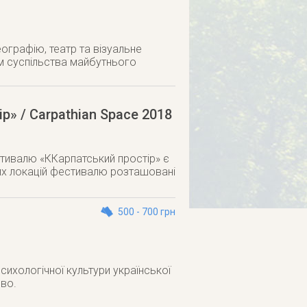
ографію, театр та візуальне
ям суспільства майбутнього
» / Carpathian Space 2018
тивалю «ККарпатський простір» є
них локацій фестивалю розташовані
500 - 700 грн
о
к психологічної культури української
иво.