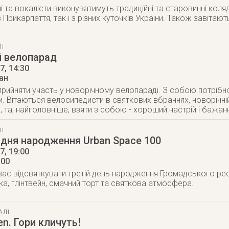
і та вокалісти виконуватимуть традиційні та старовинні коляд
 Прикарпаття, так і з різних куточків України. Також завітають
І
й велопарад
17
, 14:30
ан
ийняти участь у новорічному велопараді. З собою потрібно 
и. Вітаються велосипедисти в святкових вбраннях, новорічні
 та, найголовніше, взяти з собою - хороший настрій і бажан
І
 дня народження Urban Space 100
17
, 19:00
100
с відсвяткувати третій день народження Громадського рес
ка, глінтвейн, смачний торт та святкова атмосфера.
АЛІ
en. Гори кличуть!