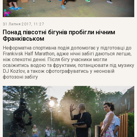
31 Липня 2017, 11:27
Понад півсотні бігунів пробігли нічним
Франківськом
Неформатна спортивна подія допомогає у підготовці до
Frankivsk Half Marathon, адже нічні забігі даються легше,
ніж спекотні денні. Після бігу учасники могли
освіжитись водою та фруктами, потанцювати під музику
DJ Kozlov, а також сфотографуватись у неоновій
фотозоні забігу