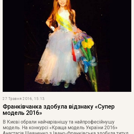
27 Травня 2016, 15:13
Франківчанка здобула відзнаку «Супер
модель 2016»
В Києві обрали найчарівнішу та найпрофесійнушу
модель. На конкурсі «Краща модель України 2016»
Анастасія Шевченко з Івано-Франківська здобула титул