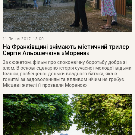
11 Липня 2017, 13:00
На Франківщині знімають містичний трилер
Сергія Альошечкіна «Морена»
За сюжетом, фільм про споконвічну боротьбу добра зі
злом. В основі сценарію історія сучасної молодої відьми
Іванки, розбещеної доньки владного батька, яка в
гонитві за задоволенням та впливом нічим не гребує.
Місцеві жителі її прозвали Мореною