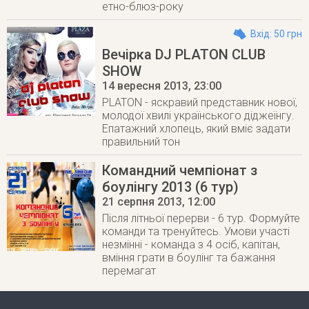
етно-блюз-року
Вхід: 50 грн
Вечірка DJ PLATON CLUB
SHOW
14 вересня 2013
, 23:00
PLATON - яскравий представник нової,
молодої хвилі українського діджеїнгу.
Епатажний хлопець, який вміє задати
правильний тон
Командний чемпіонат з
боулінгу 2013 (6 тур)
21 серпня 2013
, 12:00
Після літньої перерви - 6 тур. Формуйте
команди та тренуйтесь. Умови участі
незмінні - команда з 4 осіб, капітан,
вміння грати в боулінг та бажання
перемагат