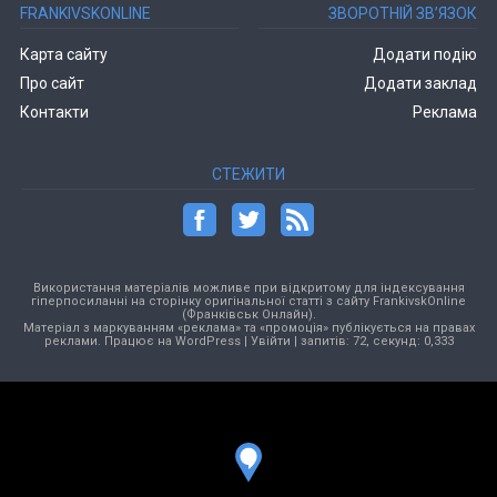
FRANKIVSKONLINE
ЗВОРОТНІЙ ЗВ’ЯЗОК
Карта сайту
Додати подію
Про сайт
Додати заклад
Контакти
Реклама
СТЕЖИТИ
Використання матеріалів можливе при відкритому для індексування
гіперпосиланні на сторінку оригінальної статті з сайту FrankivskOnline
(Франківськ Онлайн).
Матеріал з маркуванням «реклама» та «промоція» публікується на правах
реклами. Працює на
WordPress
|
Увійти
| запитів: 72, секунд: 0,333