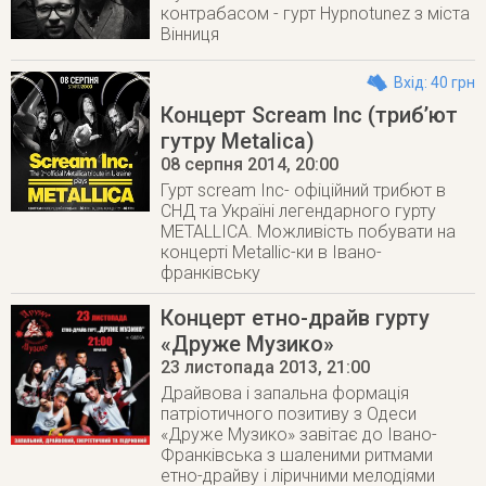
контрабасом - гурт Hypnotunez з міста
Вінниця
Вхід: 40 грн
Концерт Scream Inc (триб’ют
гутру Metalica)
08 серпня 2014
, 20:00
Гурт scream Inc- офіційний трибют в
СНД та Україні легендарного гурту
METALLICA. Можливість побувати на
концерті Metallic-ки в Івано-
франківську
Концерт етно-драйв гурту
«Друже Музико»
23 листопада 2013
, 21:00
Драйвова і запальна формація
патріотичного позитиву з Одеси
«Друже Музико» завітає до Івано-
Франківська з шаленими ритмами
етно-драйву і ліричними мелодіями