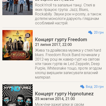
Rock’n’roll та запальні танці. Стилі в
яких працює група: Jazz, Blues,
Rockabilly. Звуки рок-н-роллу, а також
дотепні монологи дарують глядачам
особливий настрій.
20 грн
Концерт гурту Freedom
21 липня 2017
, 22:00
Жива та драйвова музика у стилі hard
blues. Freedom Rock Band починали у
2012-му році як кавер-гурт на світові
хіти таких гуртів як Led Zeppelin, Deep
Purple, Whitesnake тощо, проте згодом
хлопці вирішили записувати власний
матеріал.
Вхід: 20 грн
Концерт гурту Hypnotunez
25 жовтня 2014
, 21:00
МужчІни-зажигалки зі своїм