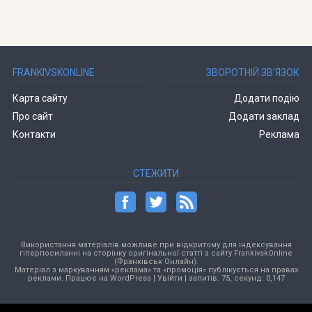
FRANKIVSKONLINE
ЗВОРОТНІЙ ЗВ’ЯЗОК
Карта сайту
Додати подію
Про сайт
Додати заклад
Контакти
Реклама
СТЕЖИТИ
Використання матеріалів можливе при відкритому для індексування
гіперпосиланні на сторінку оригінальної статті з сайту FrankivskOnline
(Франківськ Онлайн).
Матеріал з маркуванням «реклама» та «промоція» публікується на правах
реклами. Працює на
WordPress
|
Увійти
| запитів: 75, секунд: 0,147