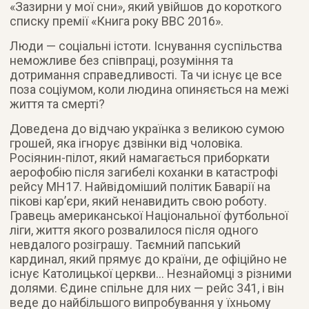
«Зазирни у мої сни», який увійшов до короткого
списку премії «Книга року ВВС 2016».
Люди — соціальні істоти. Існування суспільства
неможливе без співпраці, розуміння та
дотримання справедливості. Та чи існує це все
поза соціумом, коли людина опиняється на межі
життя та смерті?
Доведена до відчаю українка з великою сумою
грошей, яка ігнорує дзвінки від чоловіка.
Росіянин-пілот, який намагається приборкати
аерофобію після загибелі коханки в катастрофі
рейсу MH17. Найвідоміший політик Баварії на
пікові кар’єри, який ненавидить свою роботу.
Гравець американської Національної футбольної
ліги, життя якого розвалилося після одного
невдалого розіграшу. Таємний папський
кардинал, який прямує до країни, де офіційно не
існує Католицької церкви… Незнайомці з різними
долями. Єдине спільне для них — рейс 341, і він
веде до найбільшого випробування у їхньому