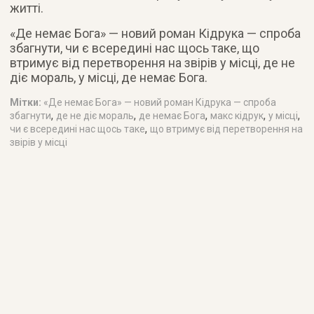
житті.
«Де немає Бога» — новий роман Кідрука — спроба
збагнути, чи є всередині нас щось таке, що
втримує від перетворення на звірів у місці, де не
діє мораль, у місці, де немає Бога.
Мітки:
«Де немає Бога» — новий роман Кідрука — спроба
,
,
,
,
,
збагнути
де не діє мораль
де немає Бога
макс кідрук
у місці
,
чи є всередині нас щось таке
що втримує від перетворення на
звірів у місці