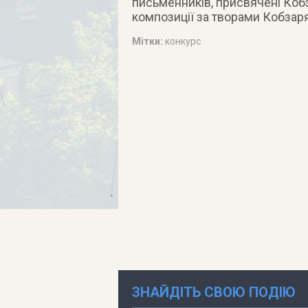
письменників, присвячені Кобза
композиції за творами Кобзаря
Мітки:
конкурс
ЗНАЙДІТЬ СВОЮ ПОДІЮ