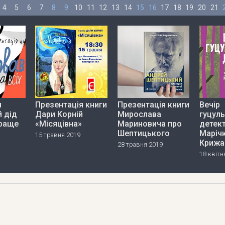
4
5
6
7
8
9
10
11
12
13
14
15
16
17
18
19
20
21
я
Презентація книги
Презентація книги
Вечір
й дід
Дари Корній
Мирослава
гуцул
раще
«Місяцівна»
Мариновича про
детект
Шептицького
Маріч
15 травня 2019
Крижа
28 травня 2019
18 квітн