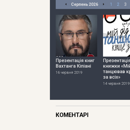
Серпень
2026
1
2
3
Презентація книг
Презентаці
Вахтанга Кіпіані
книжки «Мі
танцював к
16 червня 2019
за всіх»
14 червня 2019
КОМЕНТАРІ