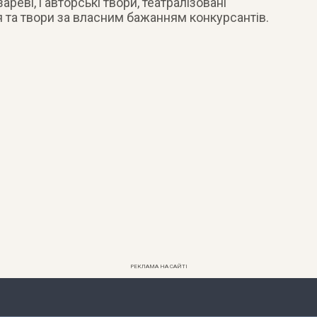
реві, і авторські твори, театралізовані
 та твори за власним бажанням конкурсантів.
РЕКЛАМА НА САЙТІ