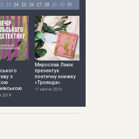
22
23
24
25
26
27
28
29
30
31
Мирослав Лаюк
ьського
презентує
иву з
поетичну книжку
кою
«Троянда»
нівською
17 квітня 2019
я 2019