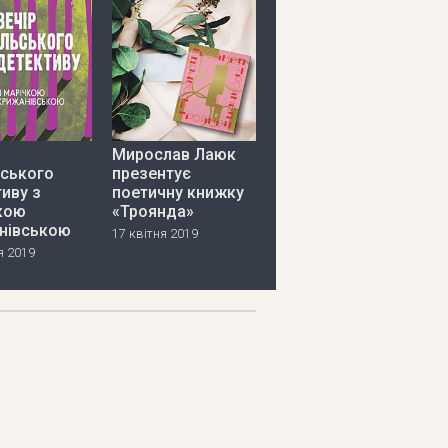
Мирослав Лаюк
ьського
презентує
иву з
поетичну книжку
кою
«Троянда»
нівською
17 квітня 2019
я 2019