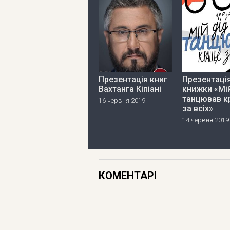
Презентація книг
Презентаці
Вахтанга Кіпіані
книжки «Мі
танцював к
16 червня 2019
за всіх»
14 червня 2019
КОМЕНТАРІ