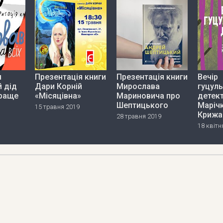
я
Презентація книги
Презентація книги
Вечір
й дід
Дари Корній
Мирослава
гуцул
раще
«Місяцівна»
Мариновича про
детект
Шептицького
Маріч
15 травня 2019
Крижа
28 травня 2019
18 квітн