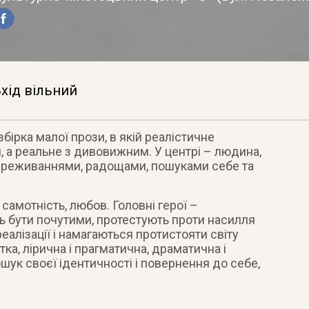
хід вільний
бірка малої прози, в якій реалістичне
 а реальне з дивовижним. У центрі – людина,
переживаннями, радощами, пошуками себе та
 самотність, любов. Головні герої –
ь бути почутими, протестують проти насилля
еалізації і намагаються протистояти світу
тка, лірична і прагматична, драматична і
ошук своєї ідентичності і повернення до себе,