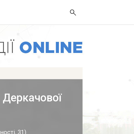
 Деркачової
ності, 31
)