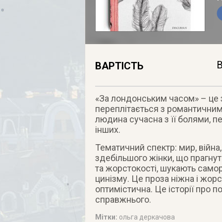
В
ВАРТІСТЬ
«За лондонським часом» – це з
переплітається з романтичним,
людина сучасна з її болями, 
інших.
Тематичний спектр: мир, війна,
здебільшого жінки, що прагнут
та жорстокості, шукають самор
цинізму. Це проза ніжна і жорс
оптимістична. Це історії про п
справжнього.
Мітки:
ольга деркачова