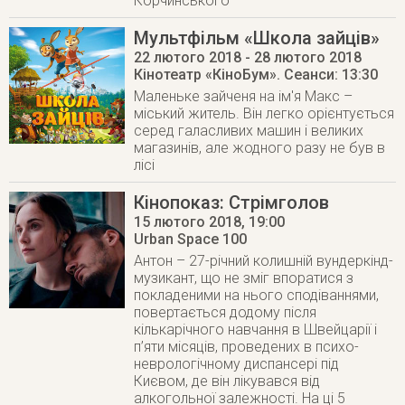
Корчинського
Мультфільм «Школа зайців»
22 лютого 2018
- 28 лютого 2018
Кінотеатр «КіноБум»
. Сеанси: 13:30
Маленьке зайченя на ім'я Макс –
міський житель. Він легко орієнтується
серед галасливих машин і великих
магазинів, але жодного разу не був в
лісі
Кінопоказ: Стрімголов
15 лютого 2018
, 19:00
Urban Space 100
Антон – 27-річний колишній вундеркінд-
музикант, що не зміг впоратися з
покладеними на нього сподіваннями,
повертається додому після
кількарічного навчання в Швейцарії і
п’яти місяців, проведених в психо-
неврологічному диспансері під
Києвом, де він лікувався від
алкогольної залежності. На ці 5