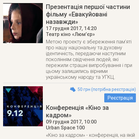
Презентація першої частини
фільму «Евакуйовані
назавжди»
17 грудня 2017
, 14:20
Театр кіно «Люм’єр»
Метою проекту є збереження пам'яті
про нашу національну та духовну
ідентичність, передаючи наступним
поколінням свідчення людей, які
пережили страшні випробування і при
цьому залишились вірними
українському народу та УГКЦ.
50 грн (потрібна реєстрація)
Реєстрація
Конференція «Кіно за
кадром»
09 грудня 2017
, 10:00
Urban Space 100
«Кіно за кадром» - конференція, на якій