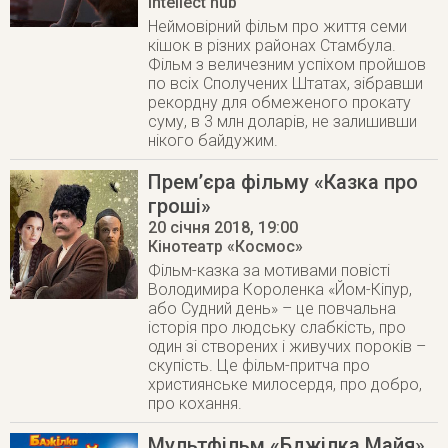
Intellect hub
Неймовірний фільм про життя семи
кішок в різних районах Стамбула.
Фільм з величезним успіхом пройшов
по всіх Сполучених Штатах, зібравши
рекордну для обмеженого прокату
суму, в 3 млн доларів, не залишивши
нікого байдужим.
Прем’єра фільму «Казка про
гроші»
20 січня 2018
, 19:00
Кінотеатр «Космос»
Фільм-казка за мотивами повісті
Володимира Короленка «Йом-Кіпур,
або Судний день» – це повчальна
історія про людську слабкість, про
один зі створених і живучих пороків –
скупість. Це фільм-притча про
християнське милосердя, про добро,
про кохання.
Мультфільм «Бджілка Майя»