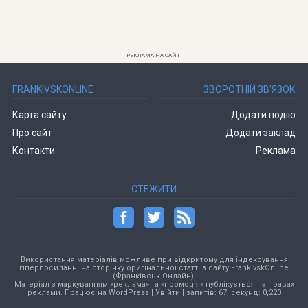
РЕКЛАМА НА САЙТІ
FRANKIVSKONLINE
ЗВОРОТНІЙ ЗВ’ЯЗОК
Карта сайту
Додати подію
Про сайт
Додати заклад
Контакти
Реклама
СТЕЖИТИ
Використання матеріалів можливе при відкритому для індексування
гіперпосиланні на сторінку оригінальної статті з сайту FrankivskOnline
(Франківськ Онлайн).
Матеріал з маркуванням «реклама» та «промоція» публікується на правах
реклами. Працює на
WordPress
|
Увійти
| запитів: 67, секунд: 0,220