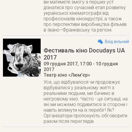
ви матимете змогу з перших уст
дізнатися про сучасний етап розвитку
української кінематографії від
професіоналів кіноіндустрії, а також
про перспективи виробництва фільмів
в Івано–Франківську та регіоні.
Вхід вільний
Фестиваль кіно Docudays UA
2017
09 грудня 2017
, 17:00
- 10 грудня
2017
Театр кіно «Люм’єр»
Усе, що відбувалося чи продовжує
відбуватися у реальному житті з
реальними людьми, ми бачимо в
неігровому кіно. Часто - це ситуації, на
які ми можемо подивитися зі сторони і
навіть вплинути на їх перебіг! Як?
Організатори пропонують обговорити
разом після переглядів.