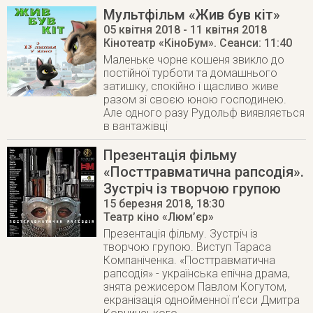
Мультфільм «Жив був кіт»
05 квітня 2018
- 11 квітня 2018
Кінотеатр «КіноБум»
. Сеанси: 11:40
Маленьке чорне кошеня звикло до
постійної турботи та домашнього
затишку, спокійно і щасливо живе
разом зі своєю юною господинею.
Але одного разу Рудольф виявляється
в вантажівці
Презентація фільму
«Посттравматична рапсодія».
Зустріч із творчою групою
15 березня 2018
, 18:30
Театр кіно «Люм’єр»
Презентація фільму. Зустріч із
творчою групою. Виступ Тараса
Компаніченка. «Посттравматична
рапсодія» - українська епічна драма,
знята режисером Павлом Когутом,
екранізація однойменної п’єси Дмитра