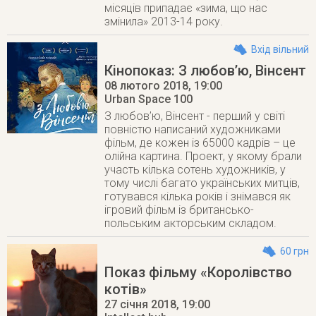
місяців припадає «зима, що нас
змінила» 2013-14 року.
Вхід вільний
Кінопоказ: З любов’ю, Вінсент
08 лютого 2018
, 19:00
Urban Space 100
З любов’ю, Вінсент - перший у світі
повністю написаний художниками
фільм, де кожен із 65000 кадрів – це
олійна картина. Проект, у якому брали
участь кілька сотень художників, у
тому числі багато українських митців,
готувався кілька років і знімався як
ігровий фільм із британсько-
польським акторським складом.
60 грн
Показ фільму «Королівство
котів»
27 січня 2018
, 19:00