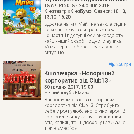
18 січня 2018
- 24 січня 2018
Кінотеатр «КіноБум»
. Сеанси: 10:10,
13:10, 16:20
Бджілка на ім'я Майя не звикла сидіти
на місці. Тому коли трапляється
нещастя, і підступні оси викрадають
найцінніший скарб її рідного вулика,
Майя першою береться рятувати
ситуацію
250 грн
Кіновечірка «Новорічний
корпоратив від Club13»
30 грудня 2017
, 19:00
Нічний клуб «Plaza»
Запрошуємо вас на новорічний
корпоратив від Club13. Спробуйте
себе у ролі улюбленого кіногероя. В
програмі святкування - фуршетний
стіл, кальян, танці досхочу і звичайно
ігри в «Мафію»!