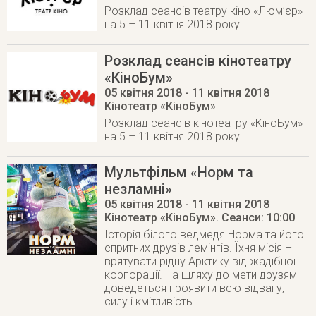
Розклад сеансів театру кіно «Люм’єр»
на 5 – 11 квітня 2018 року
Розклад сеансів кінотеатру
«КіноБум»
05 квітня 2018
- 11 квітня 2018
Кінотеатр «КіноБум»
Розклад сеансів кінотеатру «КіноБум»
на 5 – 11 квітня 2018 року
Мультфільм «Норм та
незламні»
05 квітня 2018
- 11 квітня 2018
Кінотеатр «КіноБум»
. Сеанси: 10:00
Історія білого ведмедя Норма та його
спритних друзів лемінгів. Їхня місія –
врятувати рідну Арктику від жадібної
корпорації. На шляху до мети друзям
доведеться проявити всю відвагу,
силу і кмітливість