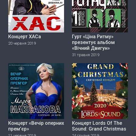
Концерт ХАСа
Гурт «Ціна Ритму»
прeзeнтує альбом
20 червня 2019
«Вічний Двигун»
31 травня 2019
Концерт «Вечір оперних
Концерт Lords Of The
прем’єр»
Sound: Grand Christmas
11 червня 2019
24 грудня 2019