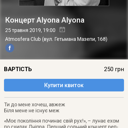
Концерт Alyona Alyona
25 травня 2019
, 19:00
Atmosfera Club
(
вул. Гетьмана Мазепи, 168
)
ВАРТІСТЬ
250 грн
Купити квиток
Ти до мене хочеш, авжеж
Біля мене не існує меж
«Моє покоління починає свій рух!», – лунає ехом
по схилах Дніпра. Перший сольний концерт реп-