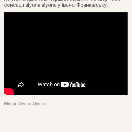
сенсації alyona alyona у Івано-Франківську.
Мітки:
Alyona Alyona