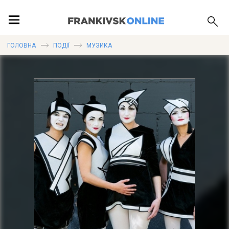
ПОДІЇ
ГОЛОВНА
ПОДІЇ
МУЗИКА
ЛОКАЦІЇ
ПУБЛІКАЦІЇ