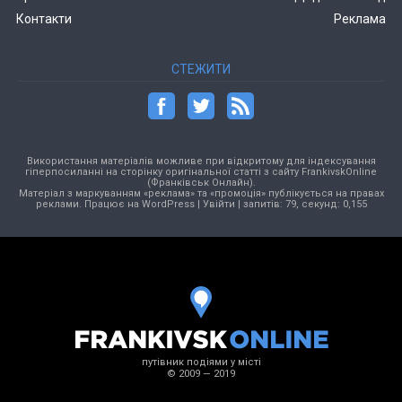
Контакти
Реклама
СТЕЖИТИ
Використання матеріалів можливе при відкритому для індексування
гіперпосиланні на сторінку оригінальної статті з сайту FrankivskOnline
(Франківськ Онлайн).
Матеріал з маркуванням «реклама» та «промоція» публікується на правах
реклами. Працює на
WordPress
|
Увійти
| запитів: 79, секунд: 0,155
путівник подіями у місті
© 2009 — 2019