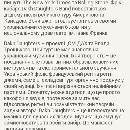
пишуть The New York Times та Rolling Stone. Фрік-
кабаре Dakh Daughters Band повертаються
додому після великого туру Америкою та
Канадою. Вони вже готові зустрітись зі своїми
українськими слухачами 6 жовтня у
національному драмтеатрі ім. Івана Франка
Dakh Daughters – проект ЦСМ ДАХ та Влада
Троїцького. Цей гурт не має аналогів на
українській музичній сцені. Їхня творчість – це
поєднання екстравагантних образів, класичних
інструментів та експериментального звучання.
Український фолк, французський реп та реггі-
джеми, саме ці складові гурт органічно поєднує у
своїй музиці. Їхні пісні вирізняються нелінійними
партіями. Спочатку може здатися, що це просто
какофонія звуків, проте вже за мить вас
підхоплює ритм і ви розумієте тонкий творчій
задум автора. Dakh Daughters – це інтелектуальна
музика для сучасних людей. Музика, що змушує
замислюватись та робити вибір. Це маніфест
людини розумної.