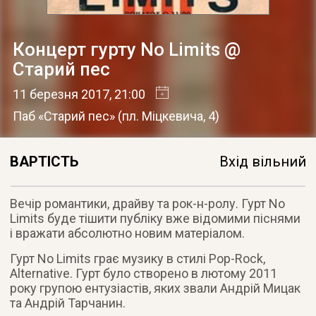
Концерт гурту No Limits @
Старий пес
11 березня 2017
, 21:00
Паб «Старий пес»
(
пл. Міцкевича, 4
)
ВАРТІСТЬ
Вхід вільний
Вечір романтики, драйву та рок-н-ролу. Гурт No
Limits буде тішити публіку вже відомими піснями
і вражати абсолютно новим матеріалом.
Гурт No Limits грає музику в стилі Pop-Rock,
Alternative. Гурт було створено в лютому 2011
року групою ентузіастів, яких звали Андрій Мицак
та Андрій Тарчанин.