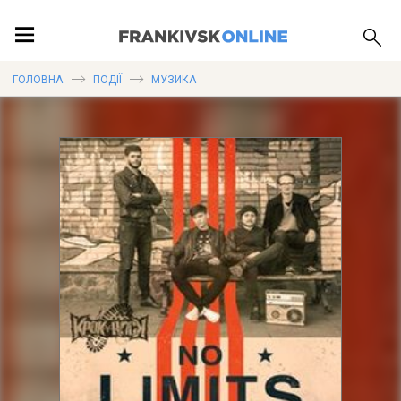
ПОДІЇ
ГОЛОВНА
ПОДІЇ
МУЗИКА
ЛОКАЦІЇ
ПУБЛІКАЦІЇ