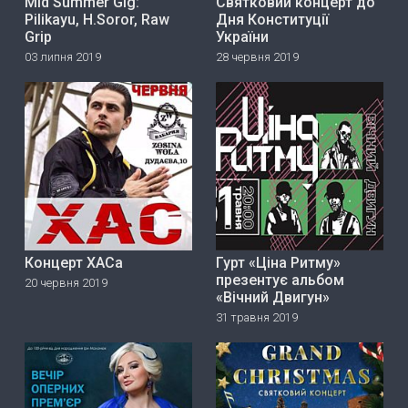
Mid Summer Gig:
Святковий концерт до
Pilikayu, H.Soror, Raw
Дня Конституції
Grip
України
03 липня 2019
28 червня 2019
Концерт ХАСа
Гурт «Ціна Ритму»
прeзeнтує альбом
20 червня 2019
«Вічний Двигун»
31 травня 2019