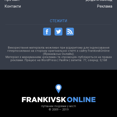
Контакти
Реклама
СТЕЖИТИ
Використання матеріалів можливе при відкритому для індексування
гіперпосиланні на сторінку оригінальної статті з сайту FrankivskOnline
(Франківськ Онлайн).
Матеріал з маркуванням «реклама» та «промоція» публікується на правах
реклами. Працює на
WordPress
|
Увійти
| запитів: 77, секунд: 0,168
путівник подіями у місті
© 2009 — 2019