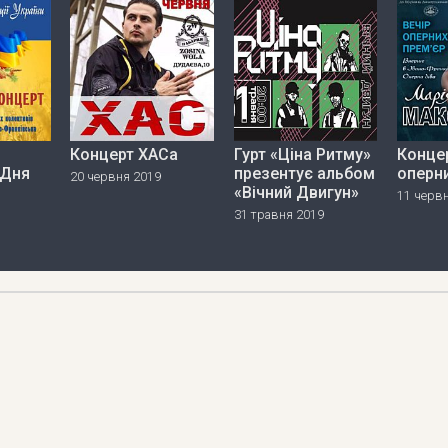
Концерт ХАСа
Гурт «Ціна Ритму»
Концер
 Дня
прeзeнтує альбом
оперни
20 червня 2019
«Вічний Двигун»
11 черв
31 травня 2019