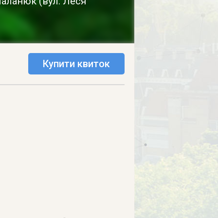
 Маланюк
(
вул. Леся
Купити квиток