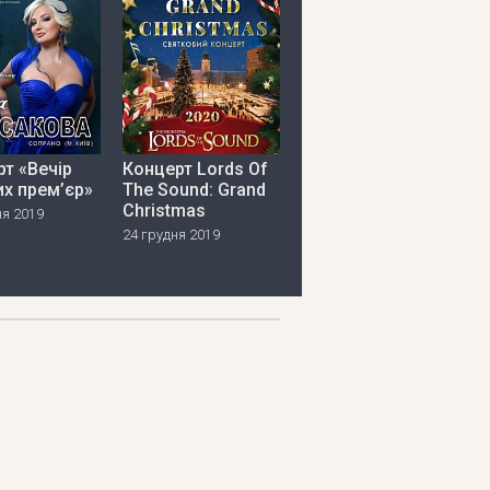
т «Вечір
Концерт Lords Of
х прем’єр»
The Sound: Grand
Christmas
ня 2019
24 грудня 2019