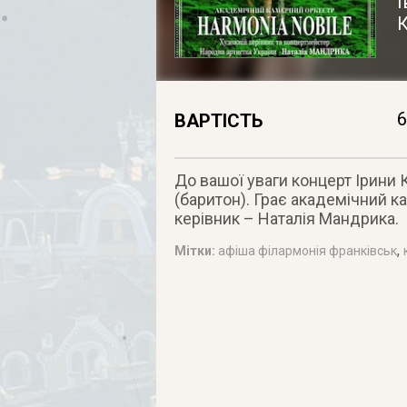
І
К
6
ВАРТІСТЬ
До вашої уваги концерт Ірини 
(баритон). Грає академічний к
керівник – Наталія Мандрика.
,
Мітки:
афіша філармонія франківськ