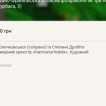
вано-Франківська обласна філармонія ім. Іри
урбаса, 3
)
0 грн
Ключковської (сопрано) та Степана Дробіта
амерний оркестр «Harmonia Nobile». Художній
концерт