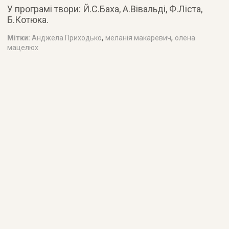
У програмі твори: Й.С.Баха, А.Вівальді, Ф.Ліста,
Б.Котюка.
,
,
Мітки:
Анджела Приходько
меланія макаревич
олена
мацелюх