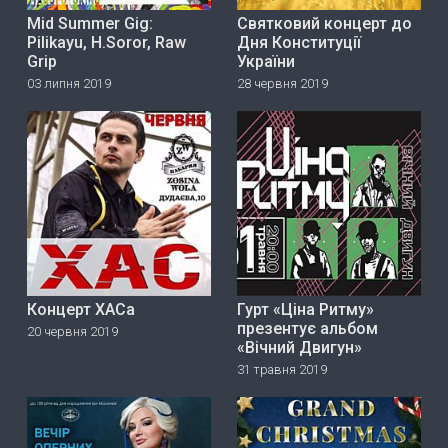
Mid Summer Gig:
Святковий концерт до
Pilikayu, H.Soror, Raw
Дня Конституції
Grip
України
03 липня 2019
28 червня 2019
Концерт ХАСа
Гурт «Ціна Ритму»
прeзeнтує альбом
20 червня 2019
«Вічний Двигун»
31 травня 2019