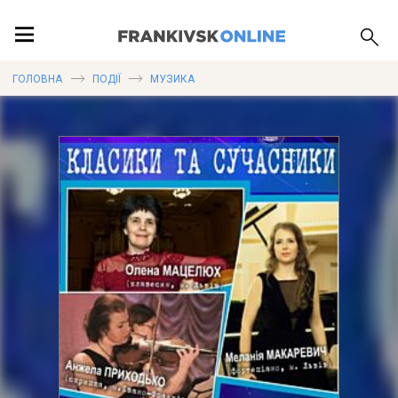
ПОДІЇ
ГОЛОВНА
ПОДІЇ
МУЗИКА
ЛОКАЦІЇ
ПУБЛІКАЦІЇ