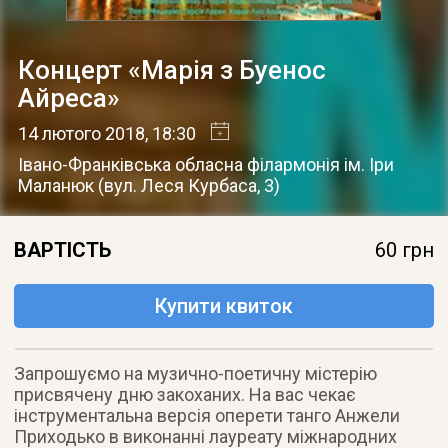
Концерт «Марія з Буенос
Айреса»
14 лютого 2018
, 18:30
Івано-Франківська обласна філармонія ім. Іри
Маланюк
(
вул. Леся Курбаса, 3
)
ВАРТІСТЬ
60 грн
Купити квиток
Запрошуємо на музично-поетичну містерію
присвячену дню закоханих. На вас чекає
інструментальна версія оперети танго Анжели
Приходько в виконанні лауреату міжнародних