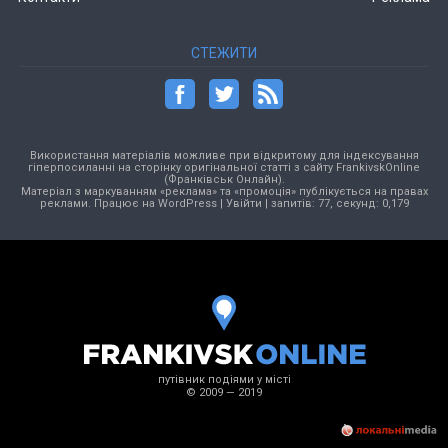
СТЕЖИТИ
Використання матеріалів можливе при відкритому для індексування
гіперпосиланні на сторінку оригінальної статті з сайту FrankivskOnline
(Франківськ Онлайн).
Матеріал з маркуванням «реклама» та «промоція» публікується на правах
реклами. Працює на
WordPress
|
Увійти
| запитів: 77, секунд: 0,179
путівник подіями у місті
© 2009 — 2019