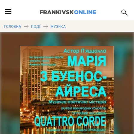
ПОДІЇ
ГОЛОВНА
ПОДІЇ
МУЗИКА
ЛОКАЦІЇ
ПУБЛІКАЦІЇ