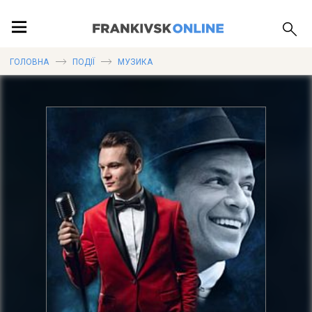
ПОДІЇ
ГОЛОВНА
ПОДІЇ
МУЗИКА
ЛОКАЦІЇ
ПУБЛІКАЦІЇ