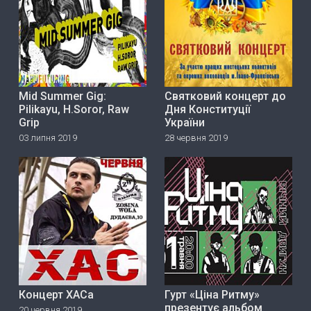
Mid Summer Gig:
Святковий концерт до
Pilikayu, H.Soror, Raw
Дня Конституції
Grip
України
03 липня 2019
28 червня 2019
Концерт ХАСа
Гурт «Ціна Ритму»
прeзeнтує альбом
20 червня 2019