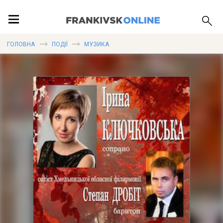
ПОДІЇ
ГОЛОВНА
ПОДІЇ
МУЗИКА
ЛОКАЦІЇ
ПУБЛІКАЦІЇ