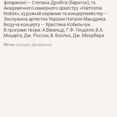
філармонії – Степана Дробіта (баритон), та
Академічного камерного оркестру «Harmonia
Nobile», художній керівник та концертмейстер –
Заслужена артистка України Наталія Мандрика.
Ведуча концерту – Христина Кобильчук.
В програмі твори: А.Вівальді, Г.Ф. Генделя, В.А.
Моцарта, Дж. Россіні, В. Белліні, Дж. Меєрбера.
,
Мітки:
концерт
філармонія