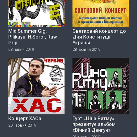
Mid Summer Gig:
Святковий концерт до
Pilikayu, H.Soror, Raw
Дня Конституції
Grip
України
03 липня 2019
28 червня 2019
Концерт ХАСа
Гурт «Ціна Ритму»
прeзeнтує альбом
20 червня 2019
«Вічний Двигун»
31 травня 2019