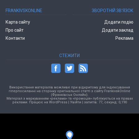
FRANKIVSKONLINE
ЗВОРОТНІЙ ЗВ’ЯЗОК
Карта сайту
Додати подію
Про сайт
Додати заклад
Контакти
Реклама
СТЕЖИТИ
Використання матеріалів можливе при відкритому для індексування
гіперпосиланні на сторінку оригінальної статті з сайту FrankivskOnline
(Франківськ Онлайн).
Матеріал з маркуванням «реклама» та «промоція» публікується на правах
реклами. Працює на
WordPress
|
Увійти
| запитів: 77, секунд: 0,190