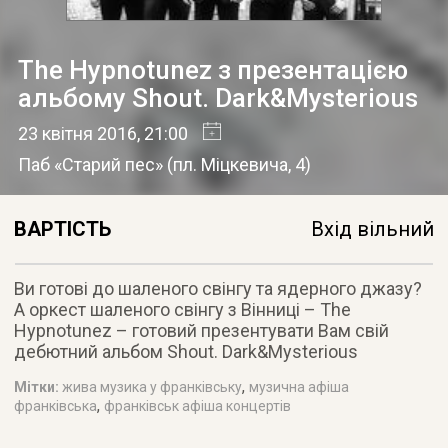
The Hypnotunez з презентацією
альбому Shout. Dark&Mysterious
23 квітня 2016
, 21:00
Паб «Старий пес»
(
пл. Міцкевича, 4
)
ВАРТІСТЬ
Вхід вільний
Ви готові до шаленого свінгу та ядерного джазу?
А оркест шаленого свінгу з Вінниці – The
Hypnotunez – готовий презентувати Вам свій
дебютний альбом Shout. Dark&Mysterious
,
Мітки:
жива музика у франківську
музична афіша
,
франківська
франківськ афіша концертів