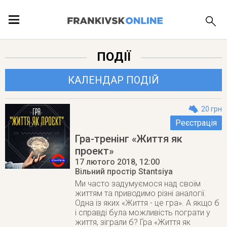
ПОДІЇ
ПОДІЇ
ЛОКАЦІЇ
КАЛЕНДАР ПОДІЙ
20 грн
Реєстрація
ПУБЛІКАЦІЇ
Гра-тренінг «Життя як
проект»
17 лютого 2018
, 12:00
Вільний простір Stantsiya
Ми часто задумуємося над своїм
життям та приводимо різні аналогії.
Одна із яких «Життя - це гра». А якщо б
і справді була можливість пограти у
життя, зіграли б? Гра «Життя як