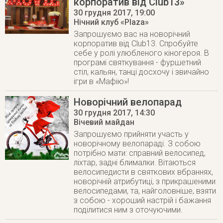
корпоратив від Club13»
30 грудня 2017
, 19:00
Нічний клуб «Plaza»
Запрошуємо вас на новорічний
корпоратив від Club13. Спробуйте
себе у ролі улюбленого кіногероя. В
програмі святкування - фуршетний
стіл, кальян, танці досхочу і звичайно
ігри в «Мафію»!
Новорічний велопарад
30 грудня 2017
, 14:30
Вічевий майдан
Запрошуємо прийняти участь у
новорічному велопараді. З собою
потрібно мати: справний велосипед,
ліхтар, задні блималки. Вітаються
велосипедисти в святкових вбраннях,
новорічній атрибутиці, з прикрашеними
велосипедами, та, найголовніше, взяти
з собою - хороший настрій і бажання
поділитися ним з оточуючими.