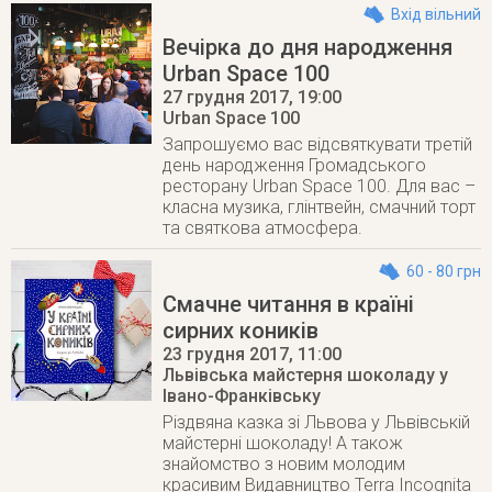
Вхід вільний
Вечірка до дня народження
Urban Space 100
27 грудня 2017
, 19:00
Urban Space 100
Запрошуємо вас відсвяткувати третій
день народження Громадського
ресторану Urban Space 100. Для вас –
класна музика, глінтвейн, смачний торт
та святкова атмосфера.
60 - 80 грн
Смачне читання в країні
сирних коників
23 грудня 2017
, 11:00
Львівська майстерня шоколаду у
Івано-Франківську
Різдвяна казка зі Львова у Львівській
майстерні шоколаду! А також
знайомство з новим молодим
красивим Видавництво Terra Incognita