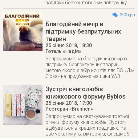
завдяки безкоштовному подарунку.
200 грн
Благодійний вечір в
підтримку безпритульних
тварин
25 січня 2018
, 18:30
Готель «Надія»
Запрошуємо на благодійний вечір в
підтримку безпритульних тварин
метою якого є збір коштів для БО «Дім
Сірка» на придбання машини УАЗ.
Зустріч книголюбів
книжкового форуму Byblos
25 січня 2018
, 17:00
Ресторан «Brunnen»
Запрошуємо на святкування третьої
річниці форуму книголюбів. Зустріч
відбудеться в кращих традиціях. На
вас чекатимуть: вікторина, флешмоб,