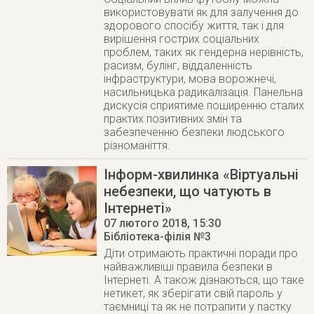
використовувати як для залучення до
здорового спосібу життя, так і для
вирішення гострих соціальних
проблем, таких як гендерна нерівність,
расизм, булінг, віддаленність
інфраструктури, мова ворожнечі,
насильницька радикалізація. Панельна
дискусія сприятиме поширенню сталих
практих позитивних змін та
забезпеченню безпеки людського
різноманіття.
Інформ-хвилинка «Віртуальні
небезпеки, що чатують в
Інтернеті»
07 лютого 2018
, 15:30
Бібліотека-філія №3
Діти отримають практичні поради про
найважливіші правила безпеки в
Інтернеті. А також дізнаються, що таке
нетикет, як зберігати свій пароль у
таємниці та як не потрапити у пастку