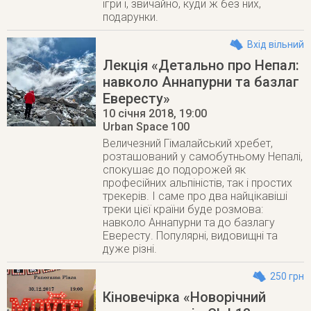
ігри і, звичайно, куди ж без них,
подарунки.
Вхід вільний
Лекція «Детально про Непал:
навколо Аннапурни та базлаг
Евересту»
10 січня 2018
, 19:00
Urban Space 100
Величезний Гімалайський хребет,
розташований у самобутньому Непалі,
спокушає до подорожей як
професійних альпіністів, так і простих
трекерів. І саме про два найцікавіші
треки цієї країни буде розмова:
навколо Аннапурни та до базлагу
Евересту. Популярні, видовищні та
дуже різні.
250 грн
Кіновечірка «Новорічний