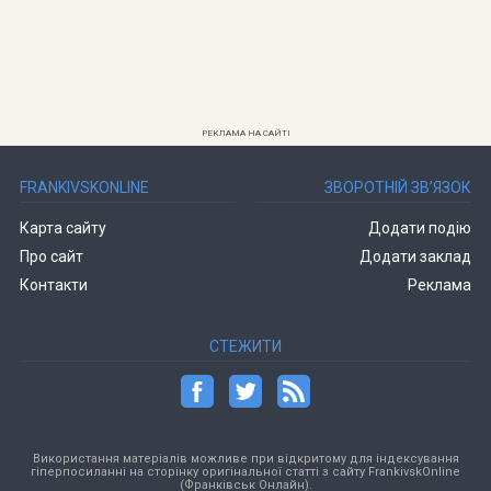
РЕКЛАМА НА САЙТІ
FRANKIVSKONLINE
ЗВОРОТНІЙ ЗВ’ЯЗОК
Карта сайту
Додати подію
Про сайт
Додати заклад
Контакти
Реклама
СТЕЖИТИ
Використання матеріалів можливе при відкритому для індексування
гіперпосиланні на сторінку оригінальної статті з сайту FrankivskOnline
(Франківськ Онлайн).