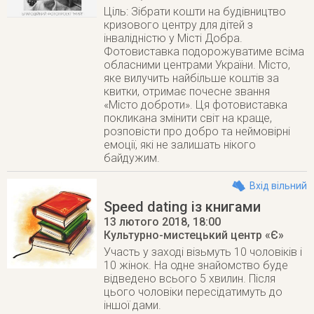
Ціль: Зібрати кошти на будівництво
кризового центру для дітей з
інвалідністю у Місті Добра.
Фотовиставка подорожуватиме всіма
обласними центрами України. Місто,
яке вилучить найбільше коштів за
квитки, отримає почесне звання
«Місто доброти». Ця фотовиставка
покликана змінити світ на краще,
розповісти про добро та неймовірні
емоції, які не залишать нікого
байдужим.
Вхід вільний
Speed dating із книгами
13 лютого 2018
, 18:00
Культурно-мистецький центр «Є»
Участь у заході візьмуть 10 чоловіків і
10 жінок. На одне знайомство буде
відведено всього 5 хвилин. Після
цього чоловіки пересідатимуть до
іншої дами.