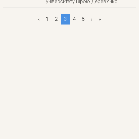
університету Вірою Дерев’янко.
‹
1
2
3
4
5
›
»