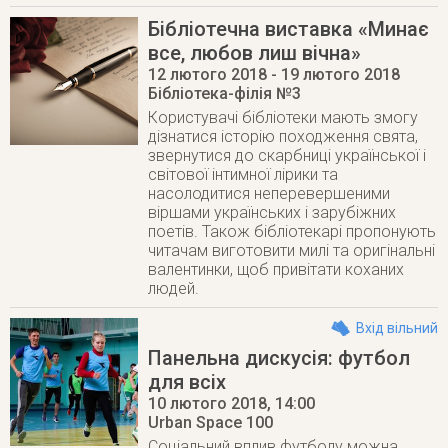
Бібліотечна виставка «Минає
все, любов лиш вічна»
12 лютого 2018
- 19 лютого 2018
Бібліотека-філія №3
Користувачі бібліотеки мають змогу
дізнатися історію походження свята,
звернутися до скарбниці української і
світової інтимної лірики та
насолодитися неперевершеними
віршами українських і зарубіжних
поетів. Також бібліотекарі пропонують
читачам виготовити милі та оригінальні
валентинки, щоб привітати коханих
людей.
Вхід вільний
Панельна дискусія: футбол
для всіх
10 лютого 2018
, 14:00
Urban Space 100
Соціальний вплив футболу можна