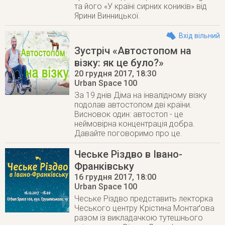
та його «У країні сирних коників» від
Ярини Винницької.
Вхід вільний
Зустріч «Автостопом на
візку: як це було?»
20 грудня 2017
, 18:30
Urban Space 100
За 19 днів Діма на інвалідному візку
подолав автостопом дві країни.
Висновок один: автостоп - це
неймовірна концентрація добра.
Давайте поговоримо про це.
Чеське Різдво в Івано-
Франківську
16 грудня 2017
, 18:00
Urban Space 100
Чеське Різдво представить лекторка
Чеського центру Крістина Монтаґова
разом із викладачкою тутешнього