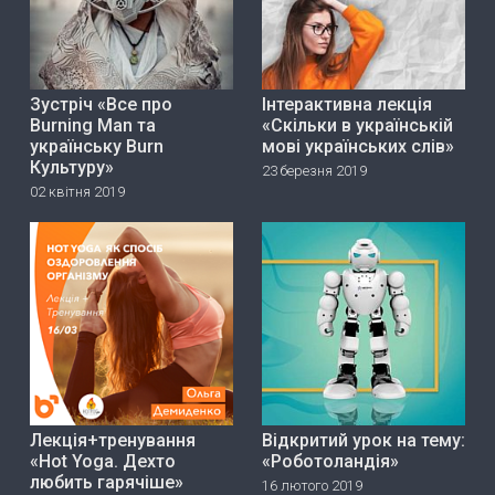
Зустріч «Все про
Інтерактивна лекція
Burning Man та
«Скільки в українській
українську Burn
мові українських слів»
Культуру»
23 березня 2019
02 квітня 2019
Лекція+тренування
Відкритий урок на тему:
«Hot Yoga. Дехто
«Роботоландія»
любить гарячіше»
16 лютого 2019