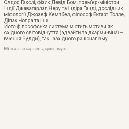
Олдос Гакслі, фізик Девід Бом, прем’єр-міністри
Індії Джавагарлал Неру та Індіра Ґанді, дослідник
міфології Джозеф Кемпбел, філософ Екгарт Толле,
Діпак Чопра та інші.
Його філософська система містить мотиви як
східного світовідчуття (адвайти та дхарми-вінаї –
вчення Будди), так і західного раціоналізму.
,
Мітки:
ігор карівець
крішнамурті