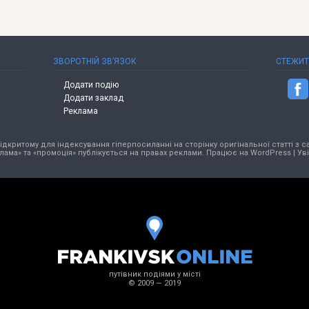
ЗВОРОТНІЙ ЗВ’ЯЗОК
СТЕЖИ
Додати подію
Додати заклад
Реклама
критому для індексування гіперпосиланні на сторінку оригінальної статті з са
лама» та «промоція» публікується на правах реклами. Працює на
WordPress
|
Ув
путівник подіями у місті
© 2009 — 2019