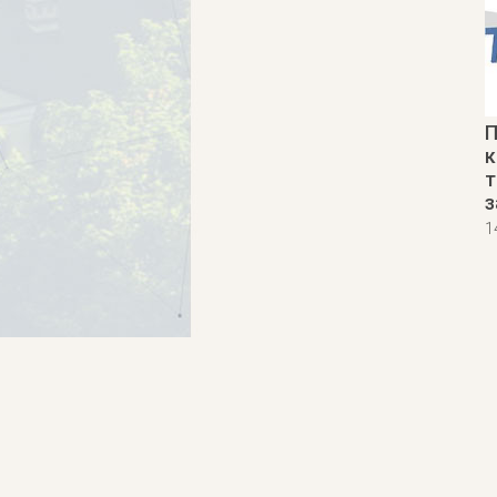
П
к
т
з
1