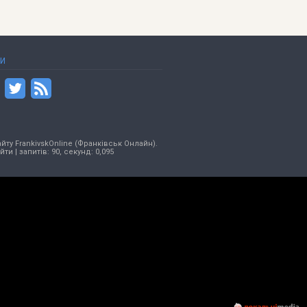
ТИ
йту FrankivskOnline (Франківськ Онлайн).
ійти
| запитів: 90, секунд: 0,095