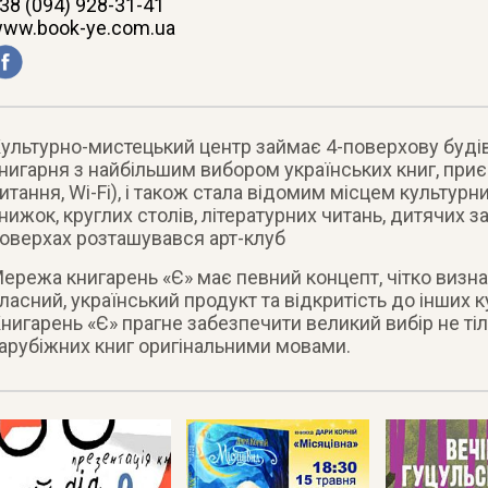
38 (094) 928-31-41
ww.book-ye.com.ua
ультурно-мистецький центр займає 4-поверхову будів
нигарня з найбільшим вибором українських книг, при
итання, Wi-Fi), і також стала відомим місцем культурн
нижок, круглих столів, літературних читань, дитячих 
оверхах розташувався арт-клуб
ережа книгарень «Є» має певний концепт, чітко визн
ласний, український продукт та відкритість до інших
нигарень «Є» прагне забезпечити великий вибір не тіль
арубіжних книг оригінальними мовами.