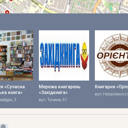
ня «Сучасна
Мережа книгарень
Книгарня «Орі
ька книга»
«Західкнига»
вул. Незалежност
майдан, 3
вул. Тичини, 61