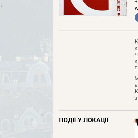
+
w
К
к
ч
к
п
М
в
К
з
ПОДІЇ У ЛОКАЦІЇ