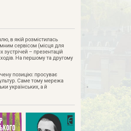
лю, в якій розмістилась
ємним сервісом (місця для
их зустрічей – презентацій
заходів. На першому та другому
ачену позицію: просуває
 культур. Саме тому мережа
ки українських, а й