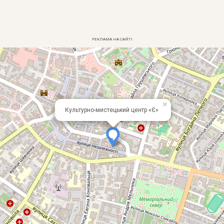
РЕКЛАМА НА САЙТІ
×
Культурно-мистецький центр «Є»