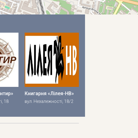
Leaflet
OpenStreetMap
FrankivskOnline
| ©
, ©
єнтир»
Книгарня «Лілея-НВ»
і, 18
вул. Незалежності, 18/2