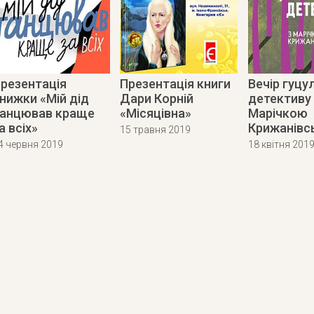
резентація
Презентація книги
Вечір гуцу
нижки «Мій дід
Дари Корній
детективу 
анцював краще
«Місяцівна»
Марічкою
а всіх»
Крижанівс
15 травня 2019
4 червня 2019
18 квітня 201