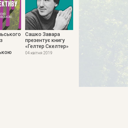
льського
Сашко Завара
з
презентує книгу
«Гелтер Скелтер»
ькою
04 квітня 2019
9