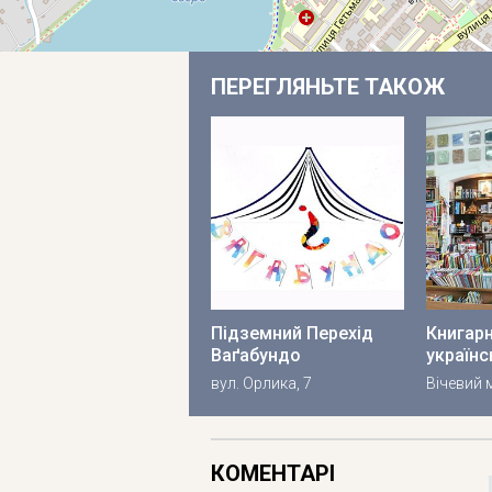
ПЕРЕГЛЯНЬТЕ ТАКОЖ
Підземний Перехід
Книгар
Ваґабундо
українс
вул. Орлика, 7
Вічевий 
КОМЕНТАРІ