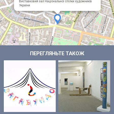
+
Виставковий зал Національної спілки художників
України
−
Leaflet
OpenStreetMap
FrankivskOnline
| ©
, ©
ПЕРЕГЛЯНЬТЕ ТАКОЖ