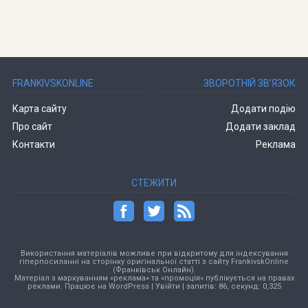
FRANKIVSKONLINE
ЗВОРОТНІЙ ЗВ’ЯЗОК
Карта сайту
Додати подію
Про сайт
Додати заклад
Контакти
Реклама
СТЕЖИТИ
Використання матеріалів можливе при відкритому для індексування
гіперпосиланні на сторінку оригінальної статті з сайту FrankivskOnline
(Франківськ Онлайн).
Матеріал з маркуванням «реклама» та «промоція» публікується на правах
реклами. Працює на
WordPress
|
Увійти
| запитів: 86, секунд: 0,325