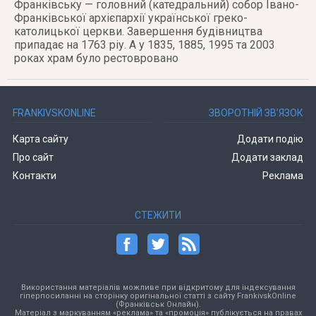
Франківську — головний (катедральний) собор Івано-
Франківської архієпархії української греко-
католицької церкви. Завершення будівництва
припадає на 1763 ріу. А у 1835, 1885, 1995 та 2003
роках храм було рестовровано
FRANKIVSKONLINE
ЗВОРОТНІЙ ЗВ’ЯЗОК
Карта сайту
Додати подію
Про сайт
Додати заклад
Контакти
Реклама
СТЕЖИТИ
Використання матеріалів можливе при відкритому для індексування
гіперпосиланні на сторінку оригінальної статті з сайту FrankivskOnline
(Франківськ Онлайн).
Матеріал з маркуванням «реклама» та «промоція» публікується на правах