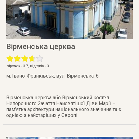
Вірменська церква
зірочок -
3.7
, відгуків -
3
м. Івано-Франківськ
,
вул. Вірменська, 6
Вірменська церква або Вірменський костел
Непорочного Зачаття Найсвятішої Діви Марії –
пам’ятка архітектури національного значення та є
однією з найстаріших у Європі