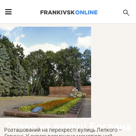
ПОДІЇ
ЛОКАЦІЇ
ПУБЛІКАЦІЇ
Сквер на вулиці Богдана
Розташований на перехресті вулиць Лепкого –