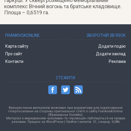
Гаркуші. У сквері розміщено меморіальний
Лепкого
комплекс Вічний вогонь та братське кладовище.
Площа – 0,6519 га.
FRANKIVSKONLINE
ЗВОРОТНІЙ ЗВ’ЯЗОК
Карта сайту
Додати подію
Про сайт
Додати заклад
Контакти
Реклама
СТЕЖИТИ
Використання матеріалів можливе при відкритому для індексування
гіперпосиланні на сторінку оригінальної статті з сайту FrankivskOnline
(Франківськ Онлайн).
Матеріал з маркуванням «реклама» та «промоція» публікується на правах
реклами. Працює на
WordPress
|
Увійти
| запитів: 51, секунд: 0,086