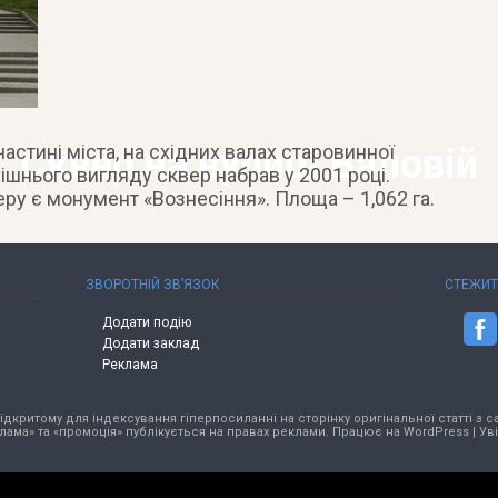
астині міста, на східних валах старовинної
Сквер на вулиці Валовій
нішнього вигляду сквер набрав у 2001 році.
у є монумент «Вознесіння». Площа – 1,062 га.
ЗВОРОТНІЙ ЗВ’ЯЗОК
СТЕЖИ
Додати подію
Додати заклад
Реклама
критому для індексування гіперпосиланні на сторінку оригінальної статті з са
лама» та «промоція» публікується на правах реклами. Працює на
WordPress
|
Ув