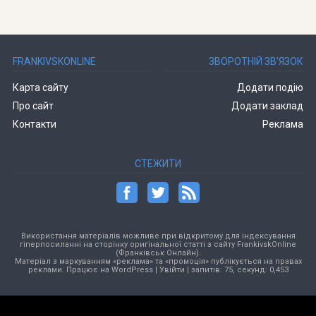
FRANKIVSKONLINE
ЗВОРОТНІЙ ЗВ’ЯЗОК
Карта сайту
Додати подію
Про сайт
Додати заклад
Контакти
Реклама
СТЕЖИТИ
Використання матеріалів можливе при відкритому для індексування
гіперпосиланні на сторінку оригінальної статті з сайту FrankivskOnline
(Франківськ Онлайн).
Матеріал з маркуванням «реклама» та «промоція» публікується на правах
реклами. Працює на
WordPress
|
Увійти
| запитів: 75, секунд: 0,453