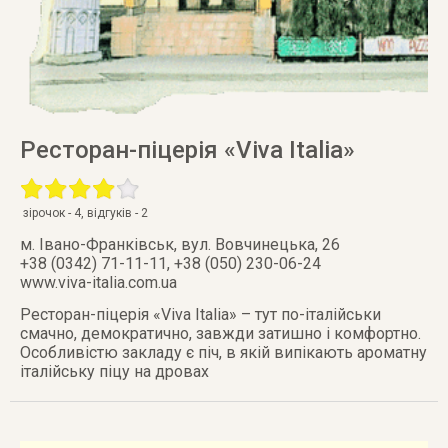
Ресторан-піцерія «Viva Italia»
зірочок -
4
, відгуків -
2
м. Івано-Франківськ
,
вул. Вовчинецька, 26
+38 (0342) 71-11-11, +38 (050) 230-06-24
www.viva-italia.com.ua
Ресторан-піцерія «Viva Italia» – тут по-італійськи
смачно, демократично, завжди затишно і комфортно.
Особливістю закладу є піч, в якій випікають ароматну
італійську піцу на дровах