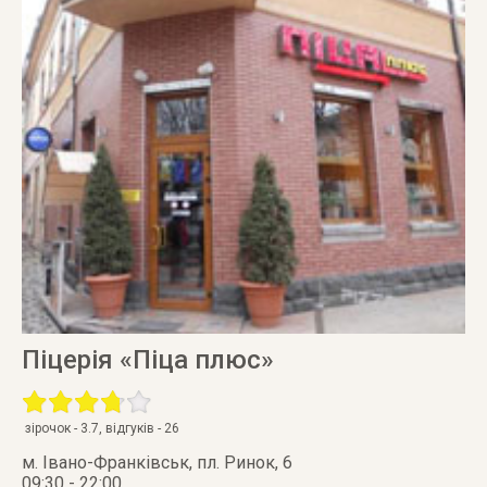
Піцерія «Піца плюс»
зірочок -
3.7
, відгуків -
26
м. Івано-Франківськ
,
пл. Ринок, 6
09:30 - 22:00