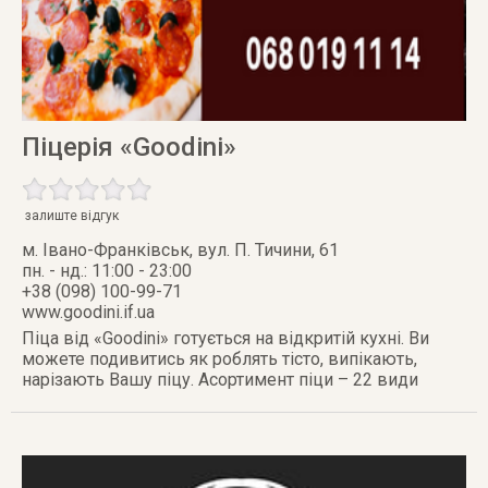
Піцерія «Goodini»
залиште відгук
м. Івано-Франківськ
,
вул. П. Тичини, 61
пн. - нд.: 11:00 - 23:00
+38 (098) 100-99-71
www.goodini.if.ua
Піца від «Goodini» готується на відкритій кухні. Ви
можете подивитись як роблять тісто, випікають,
нарізають Вашу піцу. Асортимент піци – 22 види