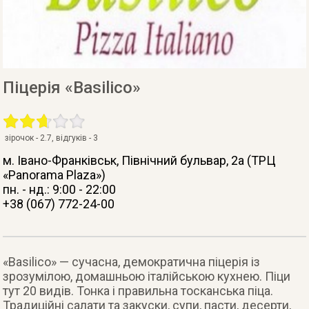
Піцерія «Basilico»
зірочок -
2.7
, відгуків -
3
м. Івано-Франківськ
, Північний бульвар, 2а (ТРЦ
«Panorama Plaza»)
пн. - нд.: 9:00 - 22:00
+38 (067) 772-24-00
«Basilico» — сучасна, демократична піцерія із
зрозумілою, домашньою італійською кухнею. Піци
тут 20 видів. Тонка і правильна тосканська піца.
Традиційні салати та закуски, супи, пасти, десерти,