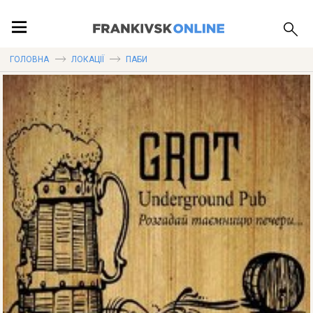
ПОДІЇ
ГОЛОВНА
ЛОКАЦІЇ
ПАБИ
ЛОКАЦІЇ
ПУБЛІКАЦІЇ