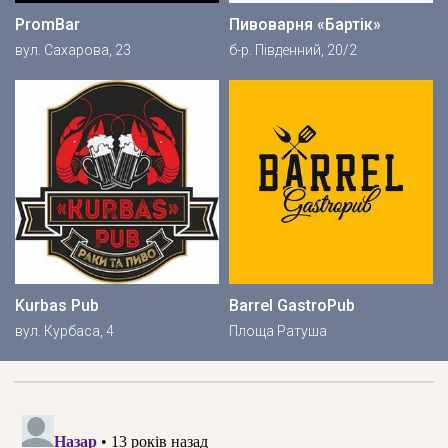
PromBar
Пивоварня «Бартік»
вул. Сахарова, 23
б-р. Південний, 20/2
Kurbas Pub
Barrel GastroPub
вул. Курбаса, 4
Площа Ратуша