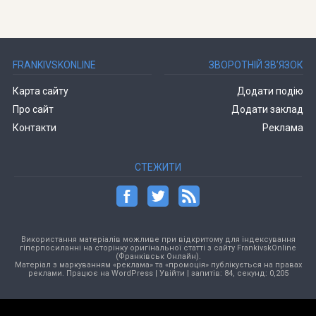
FRANKIVSKONLINE
ЗВОРОТНІЙ ЗВ’ЯЗОК
Карта сайту
Додати подію
Про сайт
Додати заклад
Контакти
Реклама
СТЕЖИТИ
Використання матеріалів можливе при відкритому для індексування
гіперпосиланні на сторінку оригінальної статті з сайту FrankivskOnline
(Франківськ Онлайн).
Матеріал з маркуванням «реклама» та «промоція» публікується на правах
реклами. Працює на
WordPress
|
Увійти
| запитів: 84, секунд: 0,205