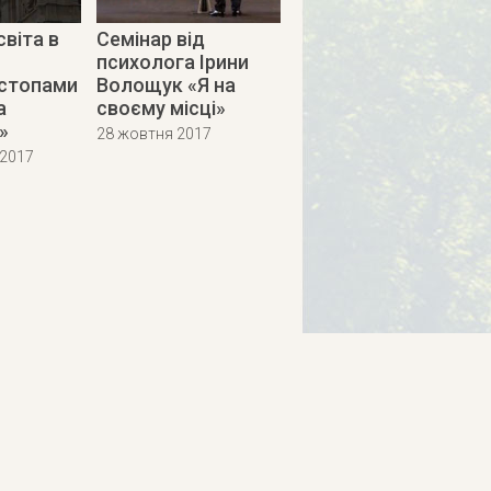
світа в
Семінар від
психолога Ірини
 стопами
Волощук «Я на
а
своєму місці»
»
28 жовтня 2017
 2017