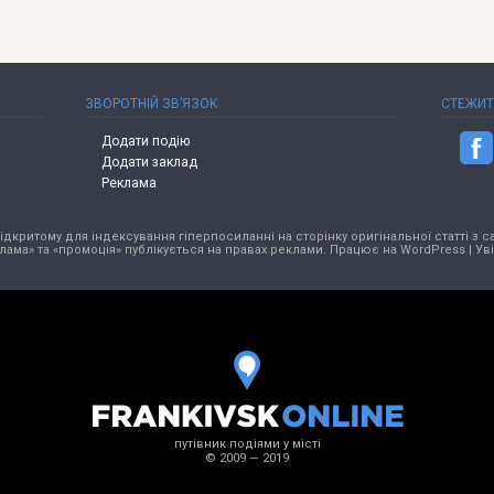
ЗВОРОТНІЙ ЗВ’ЯЗОК
СТЕЖИ
Додати подію
Додати заклад
Реклама
критому для індексування гіперпосиланні на сторінку оригінальної статті з са
лама» та «промоція» публікується на правах реклами. Працює на
WordPress
|
Ув
путівник подіями у місті
© 2009 — 2019