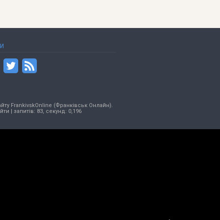
ТИ
йту FrankivskOnline (Франківськ Онлайн).
ійти
| запитів: 83, секунд: 0,196