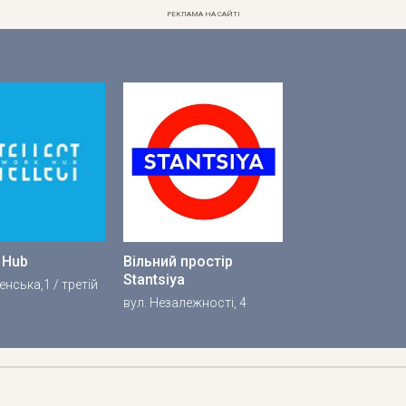
РЕКЛАМА НА САЙТІ
t Hub
Вільний простір
Stantsiya
енська,1 / третій
вул. Незалежності, 4