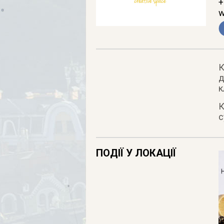
+
w
К
д
к
К
с
ПОДІЇ У ЛОКАЦІЇ