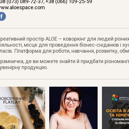
38 (073) 089-72-37, +38 (066) 109-25-59
ww.aloespace.com
реативний простір ALOE – коворкінг для людей різних
іяльності, місце для проведення бізнес-сніданків і зус
ласів. Платформа для роботи, навчання, розвитку, об
рамничка, де ви можете знайти й придбати різноманіт
увенірну продукцію.