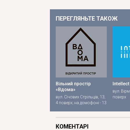
ПЕРЕГЛЯНЬТЕ ТАКОЖ
Вільний простір
Intellec
«Вдома»
вул. Вірм
вул. Січових Стрільців, 13;
поверх
4 поверх; на домофоні - 13
КОМЕНТАРІ