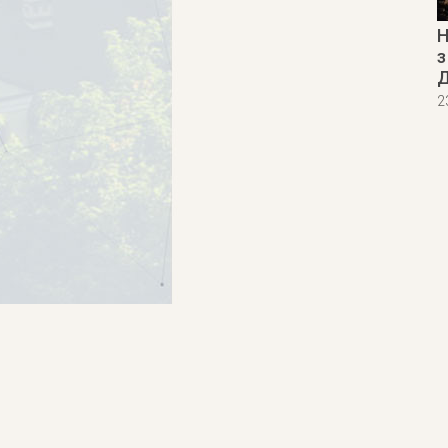
Н
з
Д
2