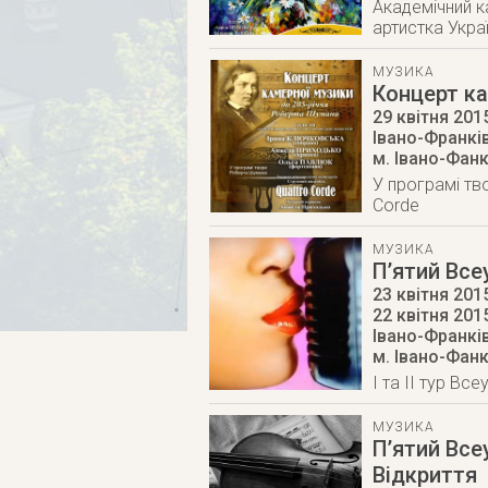
Академічний к
артистка Укра
МУЗИКА
Концерт ка
29 квітня 201
Івано-Франкі
м. Івано-Фан
У програмі тв
Corde
МУЗИКА
П’ятий Все
23 квітня 2015
22 квітня 201
Івано-Франкі
м. Івано-Фан
I та II тур Вс
МУЗИКА
П’ятий Все
Відкриття