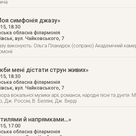
ича
Моя симфонія джазу»
015
, 18:30
вська обласна філармонія
ківськ
,
вул. Чайковського, 7
у виконують: Ольга Плакидюк (сопрано) Академічний камер
рмонії
кби мені дістати струн живих»
015
, 18:30
вська обласна філармонія
ківськ
,
вул. Чайковського, 7
ора вокальної музики арії, романси, народні пісні та дуети. М
, Дж. Россіні, В. Белліні, Дж. Верді
Стилями й напрямками…»
015
, 17:00
вська обласна філармонія