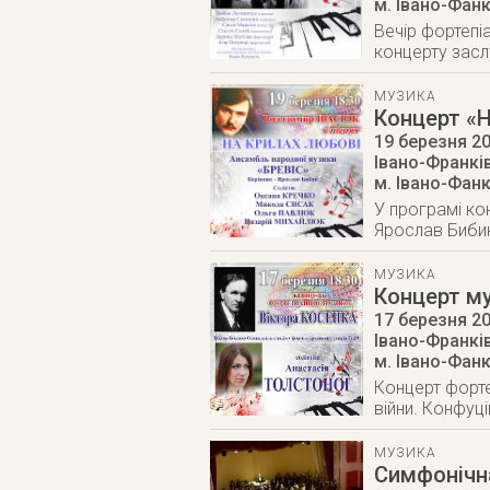
м. Івано-Фан
Вечір фортепіа
концерту засл
МУЗИКА
Концерт «Н
19 березня 2
Івано-Франкі
м. Івано-Фан
У програмі ко
Ярослав Биби
МУЗИКА
Концерт му
17 березня 2
Івано-Франкі
м. Івано-Фан
Концерт форте
війни. Конфуці
МУЗИКА
Симфонічн