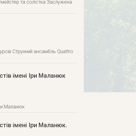
тмейстер та солістка Заслужена
урсів Струнний ансамбль Quattro
стів імені Іри Маланюк
Іри Маланюк
тів імені Іри Маланюк.