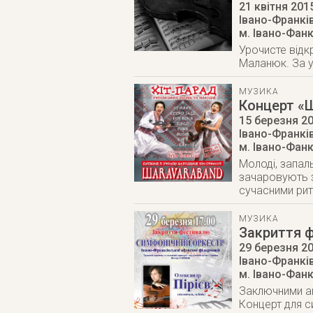
21 квітня 201
Івано-Франкі
м. Івано-Фан
Урочисте відк
Маланюк. За у
МУЗИКА
Концерт «
15 березня 2
Івано-Франкі
м. Івано-Фан
Молоді, запал
зачаровують з
сучасними ри
МУЗИКА
Закриття 
29 березня 2
Івано-Франкі
м. Івано-Фан
Заключними а
Концерт для с