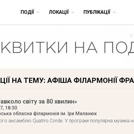
ПОДІЇ
ЛОКАЦІЇ
ПУБЛІКАЦІЇ
ЦІЇ НА ТЕМУ: АФІША ФІЛАРМОНІЇ ФР
авколо світу за 80 хвилин»
17
, 18:30
вська обласна філармонія ім. Іри Маланюк
ого ансамблю Quatrro Corde. У програмі популярна музика на