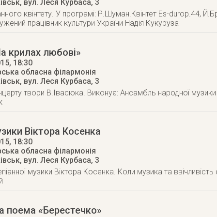
ківськ
,
вул. Леся Курбаса, 3
нного квінтету. У програмі: Р.Шуман.Квінтет Es-durop.44, Й.Б
ужений працівник культури України Надія Кукуруза
а крилах любові»
015
, 18:30
вська обласна філармонія
ківськ
,
вул. Леся Курбаса, 3
нцерту твори В.Івасюка. Виконує: Ансамбль народної музики 
к
зики Віктора Косенка
015
, 18:30
вська обласна філармонія
ківськ
,
вул. Леся Курбаса, 3
піанної музики Віктора Косенка. Коли музика та ввічливість 
й
а поема «Берестечко»