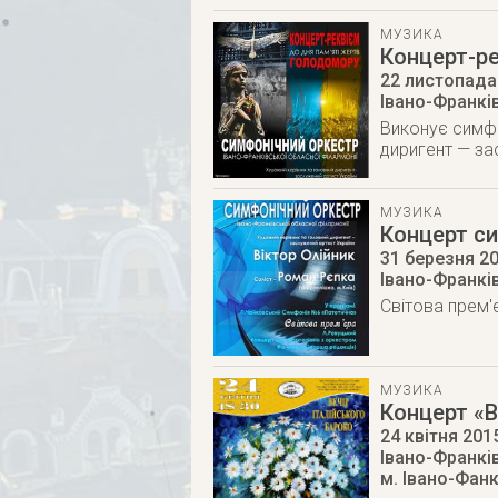
МУЗИКА
Концерт-ре
22 листопада
Івано-Франкі
Виконує симфо
диригент — за
МУЗИКА
Концерт си
31 березня 2
Івано-Франкі
Світова прем'
МУЗИКА
Концерт «В
24 квітня 201
Івано-Франкі
м. Івано-Фан