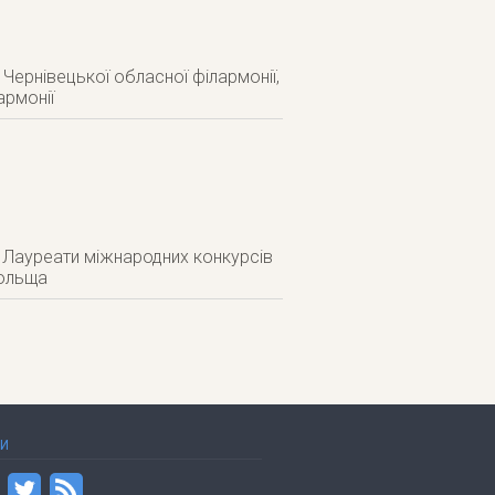
ернівецької обласної філармонії,
армонії
 Лауреати міжнародних конкурсів
Польща
ТИ