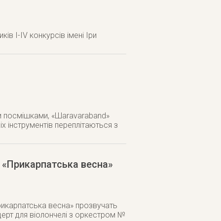
в I-IV конкурсів імені Іри
.
ми посмішками, «Шаravaraband»
х інструментів переплітаються з
 «Прикарпатська весна»
икарпатська весна» прозвучать
церт для віолончелі з оркестром №