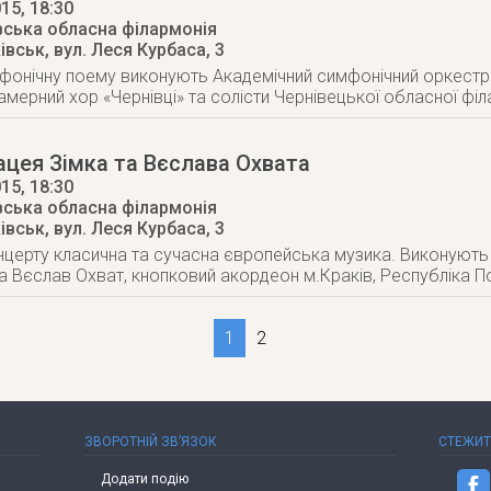
015
, 18:30
вська обласна філармонія
ківськ
,
вул. Леся Курбаса, 3
онічну поему виконують Академічний симфонічний оркестр Ч
амерний хор «Чернівці» та солісти Чернівецької обласної філ
цея Зімка та Вєслава Охвата
015
, 18:30
вська обласна філармонія
ківськ
,
вул. Леся Курбаса, 3
нцерту класична та сучасна європейська музика. Виконують
а Вєслав Охват, кнопковий акордеон м.Краків, Республіка 
1
2
ЗВОРОТНІЙ ЗВ’ЯЗОК
СТЕЖИ
Додати подію