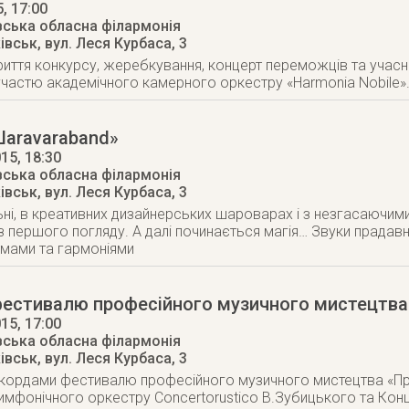
5
, 17:00
вська обласна філармонія
ківськ
,
вул. Леся Курбаса, 3
риття конкурсу, жеребкування, концерт переможців та учасникі
частю академічного камерного оркестру «Harmonia Nobile»
Шаravaraband»
015
, 18:30
вська обласна філармонія
ківськ
,
вул. Леся Курбаса, 3
ьні, в креативних дизайнерських шароварах і з незгасаючи
 першого погляду. А далі починається магія… Звуки прадавні
тмами та гармоніями
фестивалю професійного музичного мистецтва
015
, 17:00
вська обласна філармонія
ківськ
,
вул. Леся Курбаса, 3
кордами фестивалю професійного музичного мистецтва «Пр
имфонічного оркестру Concertorustico В.Зубицького та Кон