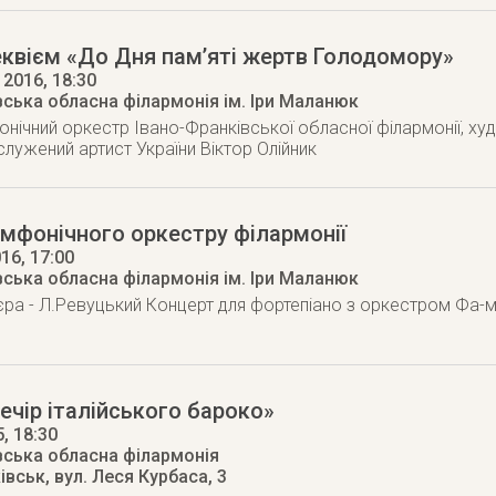
квієм «До Дня пам’яті жертв Голодомору»
 2016
, 18:30
вська обласна філармонія ім. Іри Маланюк
нічний оркестр Івано-Франківської обласної філармонії, худ
служений артист України Віктор Олійник
мфонічного оркестру філармонії
016
, 17:00
вська обласна філармонія ім. Іри Маланюк
єра - Л.Ревуцький Концерт для фортепіано з оркестром Фа-
ечір італійського бароко»
5
, 18:30
вська обласна філармонія
ківськ
,
вул. Леся Курбаса, 3