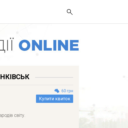
АНКІВСЬК
60 грн
Купити квиток
родів світу.