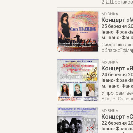
2 Д.Шостаков
МУЗИКА
Концерт «
25 березня 2
Івано-Франкі
м. Івано-Фан
Симфонію джаз
обласної філа
МУЗИКА
Концерт «Я
24 березня 2
Івано-Франкі
м. Івано-Фан
У програмі веч
Бізе, Р. Фальво
МУЗИКА
Концерт «
22 березня 2
Івано-Франкі