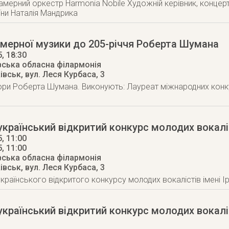
амерний оркестр Harmonia Nobile Художній керівник, концер
їни Наталія Мандрика
мерної музики до 205-річчя Роберта Шумана
5
, 18:30
вська обласна філармонія
ківськ
,
вул. Леся Курбаса, 3
ори Роберта Шумана. Виконують: Лауреат міжнародних конк
український відкритий конкурс молодих вокалі
, 11:00
5
, 11:00
вська обласна філармонія
ківськ
,
вул. Леся Курбаса, 3
еукраїнського відкритого конкурсу молодих вокалістів імені 
український відкритий конкурс молодих вокаліс