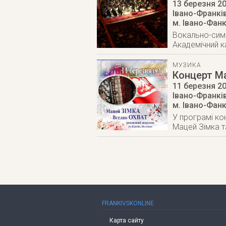
13 березня 2
Івано-Франкі
м. Івано-Фан
Вокально-симф
Академічний к
МУЗИКА
Концерт Ма
11 березня 2
Івано-Франкі
м. Івано-Фан
У програмі ко
Мацей Зімка т
FRANKIVSKONLINE
Карта сайту