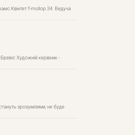
рамс.Квінтет f-mollop.34. Ведуча
Бревіс Художній керівник -
стануть зрозумілими, не буде