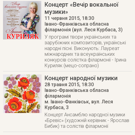
Концерт «Вечір вокальної
музики»
11 червня 2015
, 18:30
Івано-Франківська обласна
філармонія (вул. Леся Курбаса, 3)
У програмі твори українських та
зарубіжних композиторів, українські
народні пісні. Виконують: Лауреат
міжнародних та всеукраїнських
конкурсів солістка філармонії - Ірина
Куриляк (мецо-сопрано)
Концерт народної музики
28 травня 2015
, 18:30
Івано-Франківська обласна
філармонія
м. Івано-Фанківськ
,
вул. Леся
Курбаса, 3
Концерт Ансамблю народної музики
«Бревіс» (художній керівник - Ярослав
Бибик) та солістів філармонії