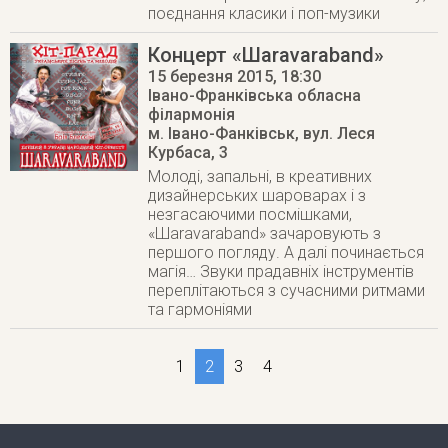
поєднання класики і поп-музики
Концерт «Шаravaraband»
15 березня 2015
, 18:30
Івано-Франківська обласна
філармонія
м. Івано-Фанківськ
,
вул. Леся
Курбаса, 3
Молоді, запальні, в креативних
дизайнерських шароварах і з
незгасаючими посмішками,
«Шаravaraband» зачаровують з
першого погляду. А далі починається
магія… Звуки прадавніх інструментів
переплітаються з сучасними ритмами
та гармоніями
1
2
3
4