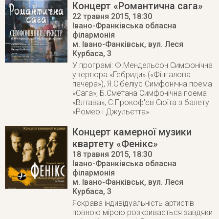
Концерт «Романтична сага»
22 травня 2015
, 18:30
Івано-Франківська обласна
філармонія
м. Івано-Фанківськ
,
вул. Леся
Курбаса, 3
У програмі: Ф.Мендельсон Симфонічна
увертюра «Гебриди» («Фінгалова
печера»), Я.Сібеліус Симфонічна поема
«Сага», Б.Сметана Cимфонічна поема
«Влтава», С.Прокоф'єв Сюїта з балету
«Ромео і Джульєтта»
Концерт камерної музики
квартету «Фенікс»
18 травня 2015
, 18:30
Івано-Франківська обласна
філармонія
м. Івано-Фанківськ
,
вул. Леся
Курбаса, 3
Яскрава індивідуальність артистів
повною мірою розкривається завдяки