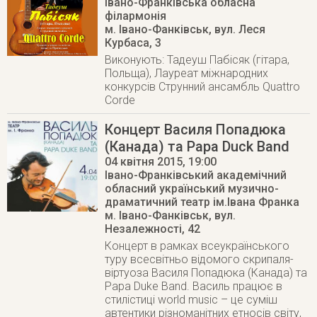
Івано-Франківська обласна
філармонія
м. Івано-Фанківськ
,
вул. Леся
Курбаса, 3
Виконують: Тадеуш Пабісяк (гітара,
Польща), Лауреат міжнародних
конкурсів Струнний ансамбль Quattro
Corde
Концерт Василя Попадюка
(Канада) та Papa Duck Band
04 квітня 2015
, 19:00
Івано-Франківський академічний
обласний український музично-
драматичний театр ім.Івана Франка
м. Івано-Фанківськ
,
вул.
Незалежності, 42
Концерт в рамках всеукраїнського
туру всесвітньо відомого скрипаля-
віртуоза Василя Попадюка (Канада) та
Papa Duke Вand. Василь працює в
стилістиці world music – це суміш
автентики різноманітних етносів світу,