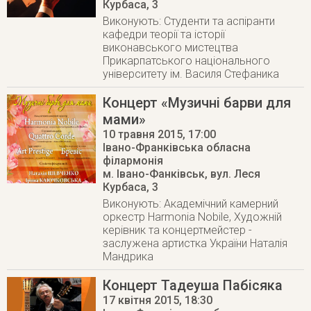
Курбаса, 3
Виконують: Студенти та аспіранти
кафедри теорії та історії
виконавського мистецтва
Прикарпатського національного
університету ім. Василя Стефаника
Концерт «Музичні барви для
мами»
10 травня 2015
, 17:00
Івано-Франківська обласна
філармонія
м. Івано-Фанківськ
,
вул. Леся
Курбаса, 3
Виконують: Академічний камерний
оркестр Harmonia Nobile, Художній
керівник та концертмейстер -
заслужена артистка України Наталія
Мандрика
Концерт Тадеуша Пабісяка
17 квітня 2015
, 18:30