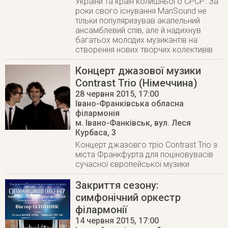
України та країн колишнього СРСР. За
роки свого існування ManSound не
тільки популяризував акапельний
ансамблевий спів, але й надихнув
багатьох молодих музикантів на
створення нових творчих колективів
Концерт джазової музики
Contrast Trio (Німеччина)
28 червня 2015
, 17:00
Івано-Франківська обласна
філармонія
м. Івано-Фанківськ
,
вул. Леся
Курбаса, 3
Концерт джазовго тріо Contrast Trio з
міста Франкфурта для поціновувасів
сучасної європейської музики
Закриття сезону:
симфонічний оркестр
філармонії
14 червня 2015
, 17:00