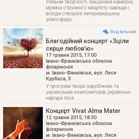
спільній творчості. Вишукана камерна
музика струнного квартету завжди і
всюди створює неперевершену
атмосферу.
Вхід вільний
Благодійний концерт «Зціли
серце любов’ю»
17 травня 2015
, 17:00
Івано-Франківська обласна
філармонія
м. Івано-Фанківськ
,
вул. Леся
Курбаса, 3
У програмі твори зарубіжних та
українських композиторів, українські
народні пісні
Концерт Vivat Alma Mater
12 травня 2015
, 18:30
Івано-Франківська обласна
філармонія
м. Івано-Фанківськ
,
вул. Леся