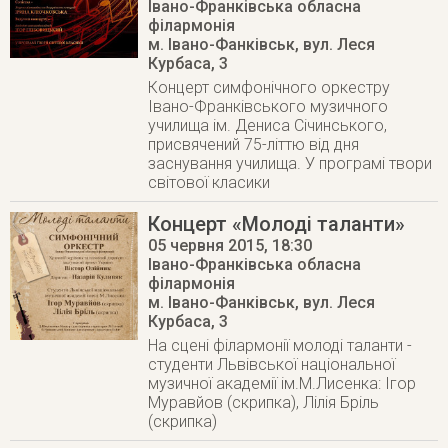
Івано-Франківська обласна
філармонія
м. Івано-Фанківськ
,
вул. Леся
Курбаса, 3
Концерт симфонічного оркестру
Івано-Франківського музичного
училища ім. Дениса Січинського,
присвячений 75-літтю від дня
заснування училища. У програмі твори
світової класики
Концерт «Молоді таланти»
05 червня 2015
, 18:30
Івано-Франківська обласна
філармонія
м. Івано-Фанківськ
,
вул. Леся
Курбаса, 3
На сцені філармонії молоді таланти -
студенти Львівської національної
музичної академії ім.М.Лисенка: Ігор
Муравйов (скрипка), Лілія Бріль
(скрипка)