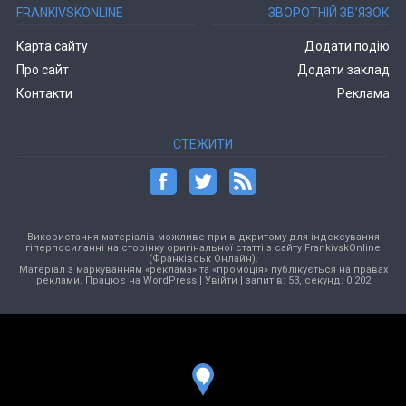
FRANKIVSKONLINE
ЗВОРОТНІЙ ЗВ’ЯЗОК
Карта сайту
Додати подію
Про сайт
Додати заклад
Контакти
Реклама
СТЕЖИТИ
Використання матеріалів можливе при відкритому для індексування
гіперпосиланні на сторінку оригінальної статті з сайту FrankivskOnline
(Франківськ Онлайн).
Матеріал з маркуванням «реклама» та «промоція» публікується на правах
реклами. Працює на
WordPress
|
Увійти
| запитів: 53, секунд: 0,202