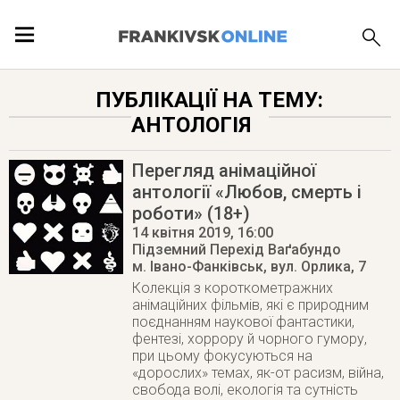
ПОДІЇ
ПУБЛІКАЦІЇ НА ТЕМУ:
АНТОЛОГІЯ
ЛОКАЦІЇ
Перегляд анімаційної
антології «Любов, смерть і
роботи» (18+)
ПУБЛІКАЦІЇ
14 квітня 2019
, 16:00
Підземний Перехід Ваґабундо
м. Івано-Фанківськ
,
вул. Орлика, 7
Колекція з короткометражних
анімаційних фільмів, які є природним
поєднанням наукової фантастики,
фентезі, хоррору й чорного гумору,
при цьому фокусуються на
«дорослих» темах, як-от расизм, війна,
свобода волі, екологія та сутність