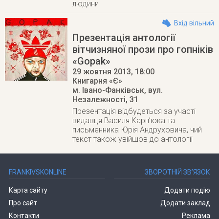
людини
Вхід вільний
Презентація антології
вітчизняної прози про гопніків
«Gopak»
29 жовтня 2013
, 18:00
Книгарня «Є»
м. Івано-Фанківськ
,
вул.
Незалежності, 31
Презентація відбудеться за участі
видавця Василя Карп’юка та
письменника Юрія Андруховича, чий
текст також увійшов до антології
FRANKIVSKONLINE
ЗВОРОТНІЙ ЗВ’ЯЗОК
Карта сайту
Додати подію
Про сайт
Додати заклад
Контакти
Реклама