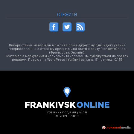
СТЕЖИТИ
Використання матеріалів можливе при відкритому для індексування
гіперпосиланні на сторінку оригінальної статті з сайту FrankivskOnline
(Франківськ Онлайн).
Матеріал з маркуванням «реклама» та «промоція» публікується на правах
реклами. Працює на
WordPress
|
Увійти
| запитів: 51, секунд: 0,159
путівник подіями у місті
© 2009 — 2019