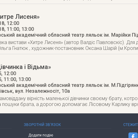
Хитре Лисеня»
8, 12:00
18
, 11:00, 13:00
вський академічний обласний театр ляльок ім. Марійки Пі
ка вистави «Хитре Лисеня» (автор Валдіс Павловскіс). Для ді
льга Гнатюк , художник-постановник Оксана Шарій (м.Кропи
івчинка і Відьма»
, 12:00
5
, 11:00, 13:00
вський академічний обласний театр ляльок ім. М.Підгірян
ківськ
,
вул. Незалежносіт, 10а
амовіддану вірність маленької дівчинки своєму брату, котро
а пошуки брата, а дорогою допомагає Лісовому Карлику вря
ЗВОРОТНІЙ ЗВ’ЯЗОК
СТЕЖИ
Додати подію