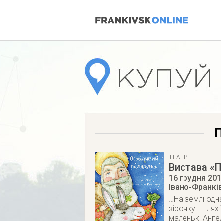
П
ТЕАТР
Вистава «
16 грудня 20
Івано-Франкі
…На землі одн
зірочку. Шлях 
маленькі Анге