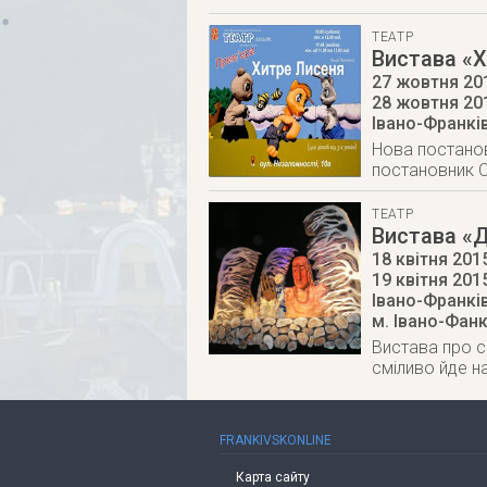
ТЕАТР
Вистава «
27 жовтня 201
28 жовтня 20
Івано-Франкі
Нова постанов
постановник О
ТЕАТР
Вистава «Д
18 квітня 2015
19 квітня 201
Івано-Франкі
м. Івано-Фан
Вистава про с
сміливо йде н
FRANKIVSKONLINE
Карта сайту