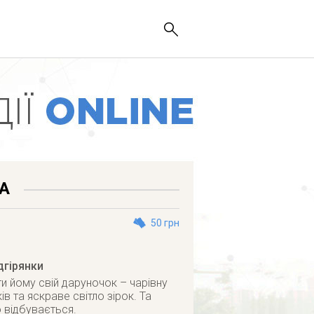
А
50 грн
дгірянки
и йому свій даруночок – чарівну
ів та яскраве світло зірок. Та
о відбувається.