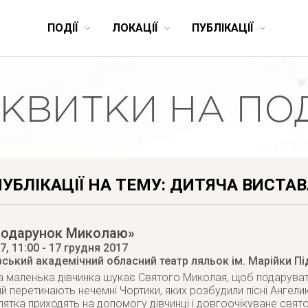
ПОДІЇ
ЛОКАЦІЇ
ПУБЛІКАЦІЇ
УБЛІКАЦІЇ НА ТЕМУ: ДИТЯЧА ВИСТАВ
Подарунок Миколаю»
17
, 11:00
- 17 грудня 2017
вський академічний обласний театр ляльок ім. Марійки Пі
а маленька дівчинка шукає Святого Миколая, щоб подаруват
їй перетинають нечемні Чортики, яких розбудили пісні Ангелик
лятка приходять на допомогу дівчинці і довгоочікуване свят