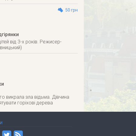
50 грн
дгірянки
тей від 3-х років. Режисер-
вницький)
ки
го викрала зла відьма. Дівчина
тувати горіхові дерева
ТИ