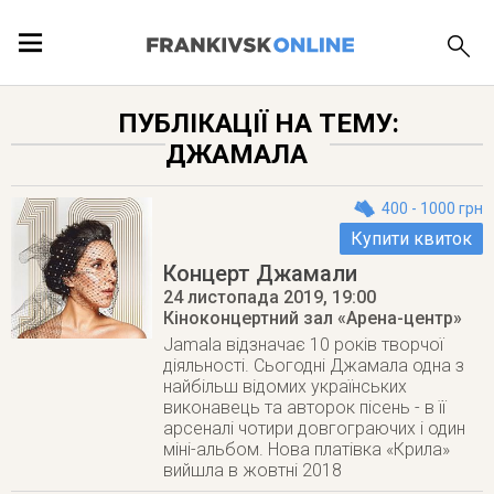
ПОДІЇ
ПУБЛІКАЦІЇ НА ТЕМУ:
ДЖАМАЛА
ЛОКАЦІЇ
400 - 1000 грн
Купити квиток
Концерт Джамали
ПУБЛІКАЦІЇ
24 листопада 2019
, 19:00
Кіноконцертний зал «Арена-центр»
Jamala відзначає 10 років творчої
діяльності. Сьогодні Джамала одна з
найбільш відомих українських
виконавець та авторок пісень - в її
арсеналі чотири довгограючих і один
міні-альбом. Нова платівка «Крила»
вийшла в жовтні 2018