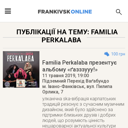
ПОДІЇ
ПУБЛІКАЦІЇ НА ТЕМУ: FAMILIA
PERKALABA
ЛОКАЦІЇ
100 грн
Familia Perkalaba презентує
альбому «ґазззууу!»
ПУБЛІКАЦІЇ
11 травня 2019
, 19:00
Підземний Перехід Ваґабундо
м. Івано-Фанківськ
,
вул. Пилипа
Орлика, 7
улканічна ska-вібрація карпатських
традицій резонує з сучасним музичним
дизайном, який було здійснено за
підтримки близьких друзів і добрих
людей, що розуміють цінність
нешароварної актуальної культури