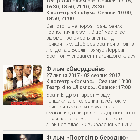
Театр кіно «Люм’єр»
. Сеанси: 12:15,
16:30, 18:50, 21:10, 23:30
Кінотеатр «КіноБум»
. Сеанси: 10:00,
18:50, 21:00
Світ стоїть на порозі грандіозних
геополітичних змін. В цей час стає
відомо про смерть агента під
прикриттям. Щоб розібратися в події з
Лондона в Берлін прямує Лоррейн
Бронтон – спецагент найвищого класу
Фільм «Овердрайв»
27 липня 2017
- 02 серпня 2017
Кінотеатр «Космос»
. Сеанси: 10:00
Театр кіно «Люм’єр»
. Сеанси: 17:00
Брати Ендрю і Гаррет – відмінні
гонщики, але головний прибуток їм
приносить зовсім не участь в
змаганнях, а викрадення дорогих авто.
Після чергової успішної справи їх
знайшов власник викраденої машини
Фільм «Постріл в безодню»