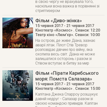
в свою чергу не врахувала того,
наскільки вона важка в порівнянні зі
стриптизером
Фільм «Диво-жінка»
15 червня 2017
- 21 червня 2017
Кінотеатр «Космос»
. Сеанси: 12:20
Театр кіно «Люм’єр»
. Сеанси: 10:00
На острові, де живе Діана, зазнає
аварії літак. Пілот Стів Тревор
розповідає дівчині про війну, яка
охопила весь світ. Діана не може
залишатися осторонь і разом зі
Стівом вступає в битву за мир
Фільм «Пірати Карибського
моря: Помста Салазара»
15 червня 2017
- 21 червня 2017
Кінотеатр «Космос»
. Cеанси: 15:00
Капітана Джека Спарроу розшукує
давній недруг - Салазар разом зі
своєю командою привидів. Капітан