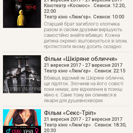
Кінотеатр «Космос»
. Сеанси: 12:20,
22:00
Театр кіно «Люм’єр»
. Сеанси: 10:00
Старший брат загиблого хлопчика
разом зі своїми друзями вирішують
самостійно знайти вбивцю. Кожна
дитина окремо зіштовхується зі злом,
протистояти якому досить складно
Фільм «Шкіряне обличчя»
21 вересня 2017
- 27 вересня 2017
Театр кіно «Люм’єр»
. Сеанси: 22:15
Вбивця, відомий як Шкіряне обличчя,
ще підліток. Злочинів на його совісті
поки немає, але відхилення в психіці
явно є. Саме тому він опинився в
лікарні для душевнохворих
Фільм «Секс-Тріп»
21 вересня 2017
- 27 вересня 2017
Театр кіно «Люм’єр»
. Сеанси: 18:30,
20:30