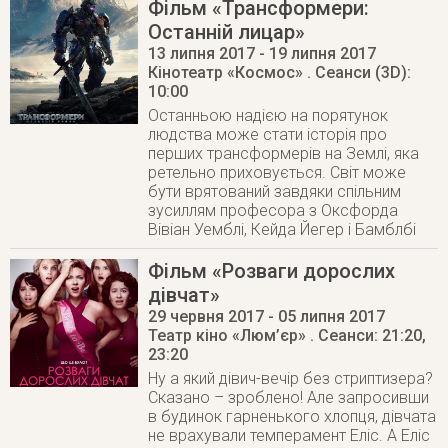
Фільм «Трансформери:
Останній лицар»
13 липня 2017
- 19 липня 2017
Кінотеатр «Космос»
. Сеанси (3D):
10:00
Останньою надією на порятунок
людства може стати історія про
перших трансформерів на Землі, яка
ретельно приховується. Світ може
бути врятований завдяки спільним
зусиллям професора з Оксфорда
Вівіан Уемблі, Кейда Йегер і Бамблбі
Фільм «Розваги дорослих
дівчат»
29 червня 2017
- 05 липня 2017
Театр кіно «Люм’єр»
. Сеанси: 21:20,
23:20
Ну а який дівич-вечір без стриптизера?
Сказано – зроблено! Але запросивши
в будинок гарненького хлопця, дівчата
не врахували темперамент Еліс. А Еліс