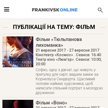
ПОДІЇ
ПУБЛІКАЦІЇ НА ТЕМУ: ФІЛЬМ
ЛОКАЦІЇ
Фільм «Тюльпанова
лихоманка»
21 вересня 2017
- 27 вересня 2017
Кінотеатр «Космос»
. Сеанси: 16:40
Театр кіно «Люм’єр»
. Сеанси: 10:00,
ПУБЛІКАЦІЇ
20:00
Софію, одну з дівчат, що живуть у
притулку для сиріт, видали заміж за
Корнеліуса Сендвурта. Щасливий
чоловік наймає художника, щоб
написати спільний портрет з молодою
дружиною
Фільм «Воно»
21 вересня 2017
- 27 вересня 2017