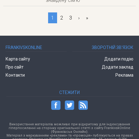
знайдену сім'ю
1
2
3
›
»
FRANKIVSKONLINE
ЗВОРОТНІЙ ЗВ’ЯЗОК
Карта сайту
Додати подію
Про сайт
Додати заклад
Контакти
Реклама
СТЕЖИТИ
Використання матеріалів можливе при відкритому для індексування
гіперпосиланні на сторінку оригінальної статті з сайту FrankivskOnline
(Франківськ Онлайн).
Матеріал з маркуванням «реклама» та «промоція» публікується на правах