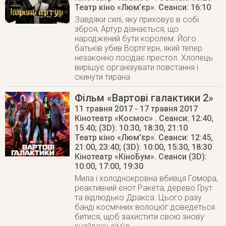
Театр кіно «Люм’єр»
. Cеанси: 16:10
Завдяки силі, яку приховує в собі
зброя, Артур дізнається, що
народжений бути королем. Його
батьків убив Вортігерн, який тепер
незаконно посідає престол. Хлопець
вирішує організувати повстання і
скинути тирана
Фільм «Вартові галактики 2»
11 травня 2017
- 17 травня 2017
Кінотеатр «Космос»
. Сеанси: 12:40,
15:40; (3D): 10:30, 18:30, 21:10
Театр кіно «Люм’єр»
. Сеанси: 12:45,
21:00, 23:40; (3D): 10:00, 15:30, 18:30
Кінотеатр «КіноБум»
. Сеанси (3D):
10:00, 17:00, 19:30
Мила і холоднокровна вбивця Гомора,
реактивний єнот Ракета, дерево Грут
та відлюдько Дракса. Цього разу
банді космічних волоцюг доведеться
битися, щоб захистити свою знову