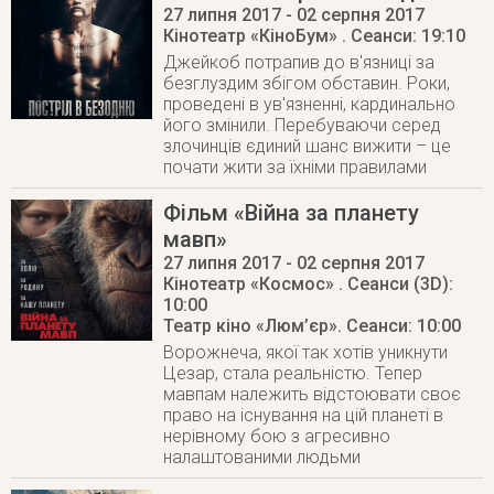
27 липня 2017
- 02 серпня 2017
Кінотеатр «КіноБум»
. Сеанси: 19:10
Джейкоб потрапив до в'язниці за
безглуздим збігом обставин. Роки,
проведені в ув'язненні, кардинально
його змінили. Перебуваючи серед
злочинців єдиний шанс вижити – це
почати жити за їхніми правилами
Фільм «Війна за планету
мавп»
27 липня 2017
- 02 серпня 2017
Кінотеатр «Космос»
. Сеанси (3D):
10:00
Театр кіно «Люм’єр»
. Сеанси: 10:00
Ворожнеча, якої так хотів уникнути
Цезар, стала реальністю. Тепер
мавпам належить відстоювати своє
право на існування на цій планеті в
нерівному бою з агресивно
налаштованими людьми