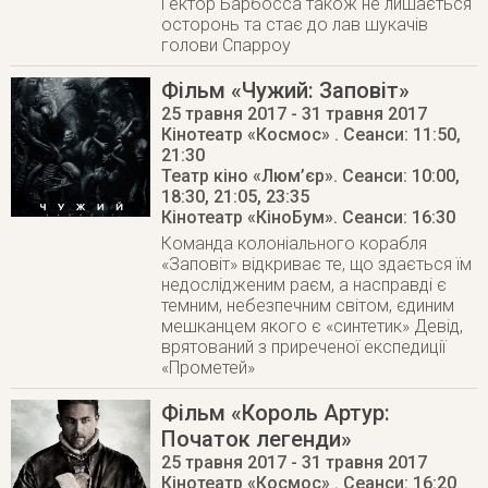
Гектор Барбосса також не лишається
осторонь та стає до лав шукачів
голови Спарроу
Фільм «Чужий: Заповіт»
25 травня 2017
- 31 травня 2017
Кінотеатр «Космос»
. Сеанси: 11:50,
21:30
Театр кіно «Люм’єр»
. Сеанси: 10:00,
18:30, 21:05, 23:35
Кінотеатр «КіноБум»
. Сеанси: 16:30
Команда колоніального корабля
«Заповіт» відкриває те, що здається їм
недослідженим раєм, а насправді є
темним, небезпечним світом, єдиним
мешканцем якого є «синтетик» Девід,
врятований з приреченої експедиції
«Прометей»
Фільм «Король Артур:
Початок легенди»
25 травня 2017
- 31 травня 2017
Кінотеатр «Космос»
. Cеанси: 16:20