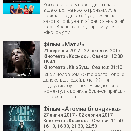
Його впізнають повсюди і дівчата
вішаються на нього гронами. Але
прокляття однієї бабусі, яку він не
захотів поцілувати, зіграло з ним злий
жарт. Вранці хлопець прокинувся в
жіночому тілі
Фільм «Мати!»
21 вересня 2017
- 27 вересня 2017
Кінотеатр «Космос»
. Сеанси: 10:00,
18:40
Кінотеатр «КіноБум»
. Сеанси: 21:10
Їхнє з чоловіком житло розташоване
далеко від людей, в лісі. Життя
подружжя було ідеальним до того
моменту, як до них в будинок прийшли
непрохані гості
Фільм «Атомна блондинка»
27 липня 2017
- 02 серпня 2017
Кінотеатр «Космос»
. Сеанси: 11:50,
16:10, 18:30, 21:30, 22:50