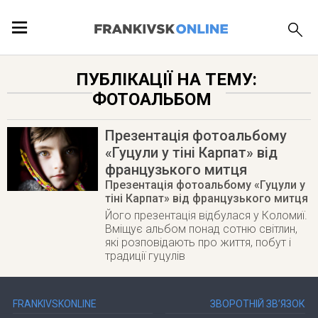
ПОДІЇ
ПУБЛІКАЦІЇ НА ТЕМУ:
ФОТОАЛЬБОМ
ЛОКАЦІЇ
Презентація фотоальбому
«Гуцули у тіні Карпат» від
французького митця
ПУБЛІКАЦІЇ
Презентація фотоальбому «Гуцули у
тіні Карпат» від французького митця
Його презентація відбулася у Коломиї.
Вміщує альбом понад сотню світлин,
які розповідають про життя, побут і
традиції гуцулів
FRANKIVSKONLINE
ЗВОРОТНІЙ ЗВ’ЯЗОК