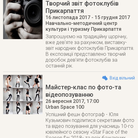
Творчий звіт фотоклубів
Прикарпаття
16 листопада 2017
- 15 грудня 2017
Навчально-методичний центр
культури і туризму Прикарпаття
Запрошуємо на традиційну щорічну,
вже дев'ятe за рахунком, виставку-
звіт народних фотоклубів Прикарпаття.
В експозиції представлено творчий
доробок дев'яти фотоклубів за
останній рік.
Вхід вільний
Майстер-клас по фото-та
відеопозуванню
26 вересня 2017
, 17:00
Urban Space 100
Успішний фешн фотограф - Юля
Кузьмович поділитися секретами фото
та відео позування для учасниць 10-го
ювілейного сезону «Star Faсе of the
Season f’w 2018» та всіх бажаючих.