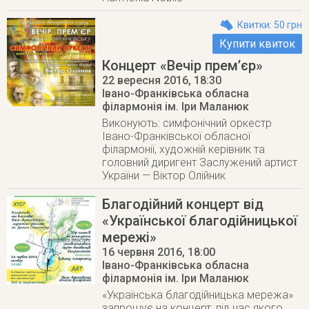
Квитки: 50 грн
Купити квиток
Концерт «Вечір прем’єр»
22 вересня 2016
, 18:30
Івано-Франківська обласна
філармонія ім. Іри Маланюк
Виконують: симфонічний оркестр
Івано-Франківської обласної
філармонії, художній керівник та
головний диригент Заслужений артист
України — Віктор Олійник
Благодійний концерт від
«Української благодійницької
мережі»
16 червня 2016
, 18:00
Івано-Франківська обласна
філармонія ім. Іри Маланюк
«Українська благодійницька мережа»
запрошує на концерт, під час якого