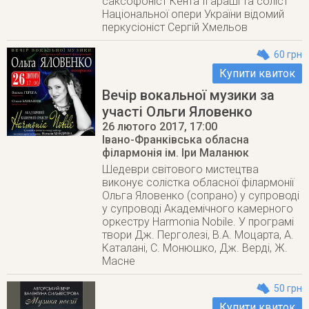
саксофоніст Кента Ігараші та соліст
Національної опери України відомий
перкусіоніст Сергій Хмельов
60 грн
Купити квиток
Вечір вокальної музики за
участі Ольги Яловенко
26 лютого 2017
, 17:00
Івано-Франківська обласна
філармонія ім. Іри Маланюк
Шедеври світового мистецтва
виконує солістка обласної філармонії
Ольга Яловенко (сопрано) у супроводі
у супроводі Академічного камерного
оркестру Harmonia Nobile. У програмі
твори Дж. Перголезі, В.А. Моцарта, А.
Каталані, С. Монюшко, Дж. Верді, Ж.
Масне
50 грн
Купити квиток