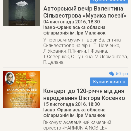
Авторський вечір Валентина
Сільвестрова «Музика поезії»
04 листопада 2016
, 18:30
Івано-Франківська обласна
філармонія ім. Іри Маланюк
У програмі музичні твори Валентина
Сильвестрова на вірші Т.Шевченка,
Л.Українки, П.Тичини, І.Франка,
Т.Севернюк, О.Пушкіна, М.Лермонтова,
П.Целана
50 грн
Купити квиток
Концерт до 120-річчя від дня
народження Віктора Косенко
15 листопада 2016
, 18:30
Івано-Франківська обласна
філармонія ім. Іри Маланюк
Виконує: академічний камерний
оркестр «HARMONIA NOBILE»,