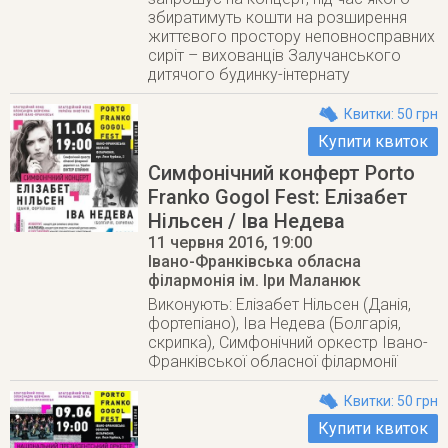
збиратимуть кошти на розширення
життєвого простору неповносправних
сиріт – вихованців Залучанського
дитячого будинку-інтернату
Квитки: 50 грн
Купити квиток
Симфонічний конферт Porto
Franko Gogol Fest: Елізабет
Нільсен / Іва Недева
11 червня 2016
, 19:00
Івано-Франківська обласна
філармонія ім. Іри Маланюк
Виконують: Елізабет Нільсен (Данія,
фортепіано), Іва Недева (Болгарія,
скрипка), Симфонічний оркестр Івано-
Франківської обласної філармонії
Квитки: 50 грн
Купити квиток