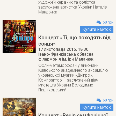
художній керівник та солістка —
заслужена артистка України Наталія
Мандрика
50 грн
Купити квиток
Концерт «Ті, що походять від
сонця»
17 листопада 2016
, 18:30
Івано-Франківська обласна
філармонія ім. Іри Маланюк
Фолк-метаморфози у виконанні
Київського академічного ансамблю
української музики «Дніпро».
Композитор — заслужений діяч
мистецтв України Володимир
Павліковський
60 грн
Купити квиток
Концерт «Вечір симфонічної