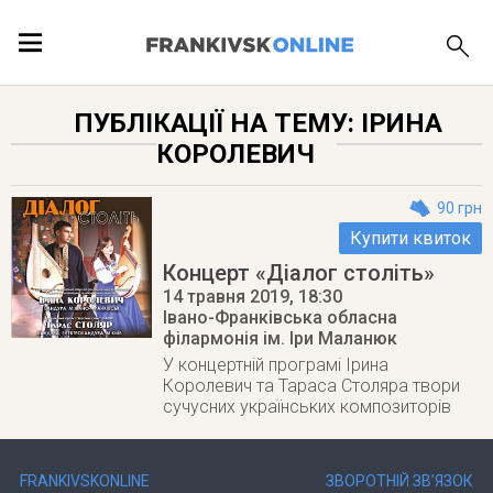
ПОДІЇ
ПУБЛІКАЦІЇ НА ТЕМУ: ІРИНА
КОРОЛЕВИЧ
ЛОКАЦІЇ
90 грн
Купити квиток
Концерт «Діалог століть»
ПУБЛІКАЦІЇ
14 травня 2019
, 18:30
Івано-Франківська обласна
філармонія ім. Іри Маланюк
У концертній програмі Ірина
Королевич та Тараса Столяра твори
сучусних українських композиторів
FRANKIVSKONLINE
ЗВОРОТНІЙ ЗВ’ЯЗОК