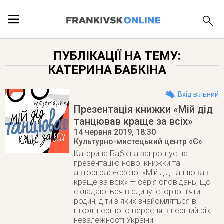
ПОДІЇ
ПУБЛІКАЦІЇ НА ТЕМУ:
КАТЕРИНА БАБКІНА
ЛОКАЦІЇ
Вхід вільний
Презентація книжки «Мій дід
танцював краще за всіх»
ПУБЛІКАЦІЇ
14 червня 2019
, 18:30
Культурно-мистецький центр «Є»
Катерина Бабкіна запрошує на
презентацію нової книжки та
авторграф-сесію. «Мій дід танцював
краще за всіх» — серія оповідань, що
складаються в єдину історію п’яти
родин, діти з яких знайомляться в
школі першого вересня в перший рік
незалежності України