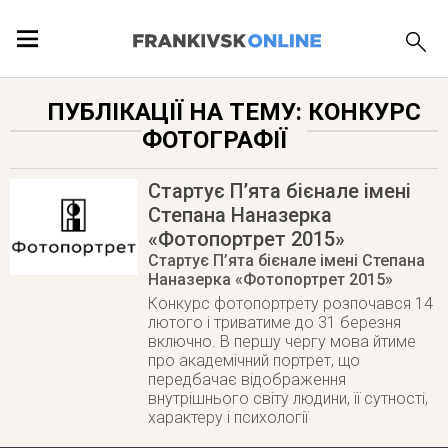
ПОДІЇ
ПУБЛІКАЦІЇ НА ТЕМУ: КОНКУРС
ФОТОГРАФІЇ
ЛОКАЦІЇ
Стартує П’ята бієнале імені
Степана Наназерка
«Фотопортрет 2015»
ПУБЛІКАЦІЇ
Стартує П’ята бієнале імені Степана
Наназерка «Фотопортрет 2015»
Конкурс фотопортрету розпочався 14
лютого і триватиме до 31 березня
включно. В першу чергу мова йтиме
про академічний портрет, що
передбачає відображення
внутрішнього світу людини, її сутності,
характеру і психології