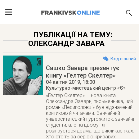
ПОДІЇ
ПУБЛІКАЦІЇ НА ТЕМУ:
ОЛЕКСАНДР ЗАВАРА
ЛОКАЦІЇ
Вхід вільний
Сашко Завара презентує
книгу «Гелтер Скелтер»
ПУБЛІКАЦІЇ
04 квітня 2019
, 18:00
Культурно-мистецький центр «Є»
«Гелтер Скелтер» — нова книга
Олександра Завари, письменника, чий
роман «Песиголовці» був відзначений
критикою й читачами. Звичайний
університетський гуртожиток, звичайні
студенти, але на цьому тлі
розігрується драма, що викликає жах.
Хто стоїть за серією кривавих