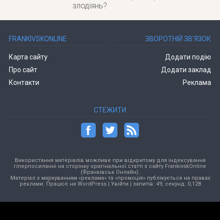
злодіянь?
FRANKIVSKONLINE
ЗВОРОТНІЙ ЗВ’ЯЗОК
Карта сайту
Додати подію
Про сайт
Додати заклад
Контакти
Реклама
СТЕЖИТИ
Використання матеріалів можливе при відкритому для індексування
гіперпосиланні на сторінку оригінальної статті з сайту FrankivskOnline
(Франківськ Онлайн).
Матеріал з маркуванням «реклама» та «промоція» публікується на правах
реклами. Працює на
WordPress
|
Увійти
| запитів: 49, секунд: 0,128