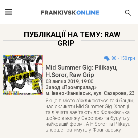
ПОДІЇ
ПУБЛІКАЦІЇ НА ТЕМУ: RAW
GRIP
ЛОКАЦІЇ
80 - 150 грн
Mid Summer Gig: Pilikayu,
H.Soror, Raw Grip
ПУБЛІКАЦІЇ
03 липня 2019
, 19:00
Завод «Промприлад»
м. Івано-Фанківськ
,
вул. Сахарова, 23
Якщо в місто з’їжджаються такі банди,
час скликати Mid Summer Gig. Хлопці
та дівчата завітають до Франківська
щойно з вояжу Європою та будуть у
найкращій формі. А H.Soror та Pilikayu
вперше гратимуть у Франківську