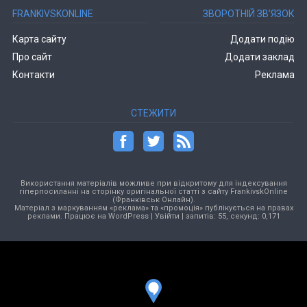
FRANKIVSKONLINE
ЗВОРОТНІЙ ЗВ’ЯЗОК
Карта сайту
Додати подію
Про сайт
Додати заклад
Контакти
Реклама
СТЕЖИТИ
Використання матеріалів можливе при відкритому для індексування
гіперпосиланні на сторінку оригінальної статті з сайту FrankivskOnline
(Франківськ Онлайн).
Матеріал з маркуванням «реклама» та «промоція» публікується на правах
реклами. Працює на
WordPress
|
Увійти
| запитів: 55, секунд: 0,171