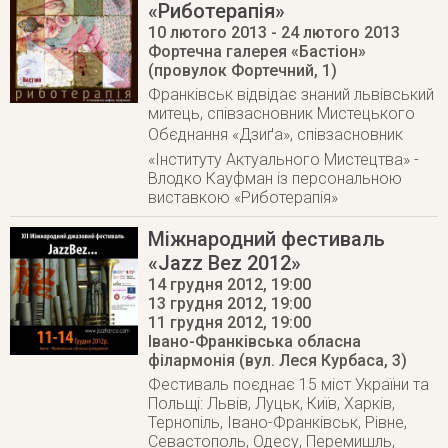
«Риботерапія»
10 лютого 2013
- 24 лютого 2013
Фортечна галерея «Бастіон»
(провулок Фортечний, 1)
Франківськ відвідає знаний львівський
митець, співзасновник Мистецького
Обєднання «Дзиґа», співзасновник
«Інституту Актуального Мистецтва» -
Влодко Кауфман із персональною
виставкою «Риботерапія»
Міжнародний фестиваль
«Jazz Bez 2012»
14 грудня 2012, 19:00
13 грудня 2012, 19:00
11 грудня 2012
, 19:00
Івано-Франківська обласна
філармонія (вул. Леся Курбаса, 3)
Фестиваль поєднає 15 міст України та
Польщі: Львів, Луцьк, Київ, Харків,
Тернопіль, Івано-Франківськ, Рівне,
Севастополь, Одесу, Перемишль,