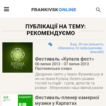
ПОДІЇ
ПУБЛІКАЦІЇ НА ТЕМУ:
РЕКОМЕНДУЄМО
ЛОКАЦІЇ
Вхід: 30 грн (кількість
обмежена, по запрошенням -
вільний)
Фестиваль «Купала фест»
ПУБЛІКАЦІЇ
06 липня 2013
- 07 липня 2013
Пасічнянське озеро
Дводенне свято у Івано-Франківську в
ніч на Івана Купала, безліч цікавих
гостей та подій - гуртів, артистів та
розваг. Збережемо наші звичаї разом
Фестиваль-пленер камерної
музики у Карпатах