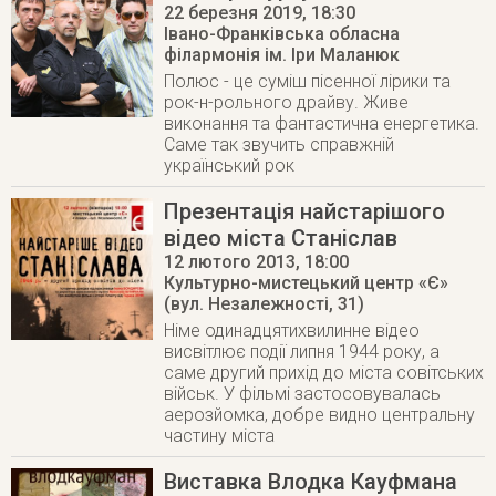
22 березня 2019
, 18:30
Івано-Франківська обласна
філармонія ім. Іри Маланюк
Полюс - це суміш пісенної лірики та
рок-н-рольного драйву. Живе
виконання та фантастична енергетика.
Саме так звучить справжній
український рок
Презентація найстарішого
відео міста Станіслав
12 лютого 2013
, 18:00
Культурно-мистецький центр «Є»
(вул. Незалежності, 31)
Німе одинадцятихвилинне відео
висвітлює події липня 1944 року, а
саме другий прихід до міста совітських
військ. У фільмі застосовувалась
аерозйомка, добре видно центральну
частину міста
Виставка Влодка Кауфмана