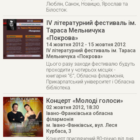
Люблін, Санок, Новицю, Ярослав та
Білосток.
ІV літературний фестиваль ім.
Тараса Мельничука
«Покрова»
14 жовтня 2012
- 15 жовтня 2012
ІV літературний фестиваль ім. Тараса
Мельничука «Покрова»
Цього разу заходи фестивалю будуть
проходити у чотирьох місцях -
книгарня "Є", Обласна філармонія,
Прикарпатський університет і Обласна
бібліотека.
Концерт «Молоді голоси»
02 жовтня 2012
, 18:30
Івано-Франківська обласна
філармонія
м. Івано-Фанківськ
,
вул. Леся
Курбаса, 3
Концерт присвячений 80-річчю від дня