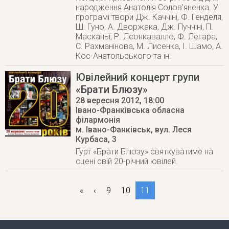
народження Анатолія Солов’яненка. У
програмі твори Дж. Каччіні, Ф. Генделя,
Ш. Гуно, А. Дворжака, Дж. Пуччіні, П.
Масканьї, Р. Лєонкавалло, Ф. Легара,
С. Рахманінова, М. Лисенка, І. Шамо, А.
Кос-Анатольського та ін.
Ювілейний концерт групи
«Брати Блюзу»
28 вересня 2012
, 18:00
Івано-Франківська обласна
філармонія
м. Івано-Фанківськ
,
вул. Леся
Курбаса, 3
Гурт «Брати Блюзу» святкуватиме на
сцені свій 20-річний ювілей.
«
‹
9
10
11