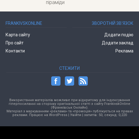
піраміди
FRANKIVSKONLINE
ЗВОРОТНІЙ ЗВ’ЯЗОК
Карта сайту
Додати подію
Про сайт
Додати заклад
Контакти
Реклама
СТЕЖИТИ
Використання матеріалів можливе при відкритому для індексування
гіперпосиланні на сторінку оригінальної статті з сайту FrankivskOnline
(Франківськ Онлайн).
Матеріал з маркуванням «реклама» та «промоція» публікується на правах
реклами. Працює на
WordPress
|
Увійти
| запитів: 50, секунд: 0,220